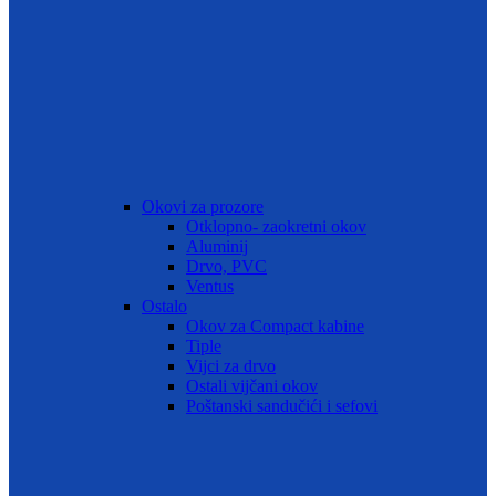
Okovi za prozore
Otklopno- zaokretni okov
Aluminij
Drvo, PVC
Ventus
Ostalo
Okov za Compact kabine
Tiple
Vijci za drvo
Ostali vijčani okov
Poštanski sandučići i sefovi