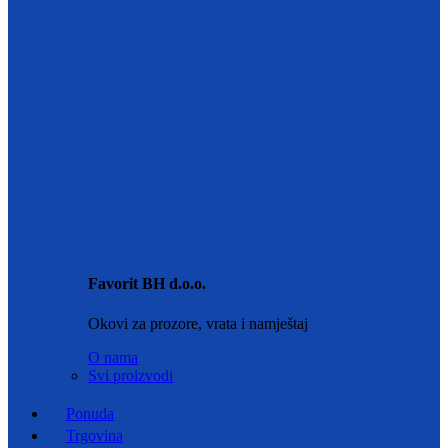
Favorit BH d.o.o.
Okovi za prozore, vrata i namještaj
O nama
Svi proizvodi
Ponuda
Trgovina