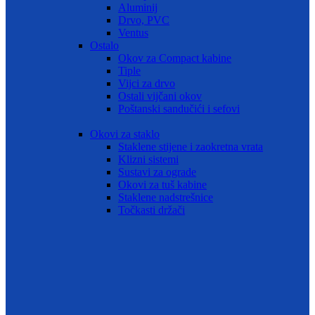
Aluminij
Drvo, PVC
Ventus
Ostalo
Okov za Compact kabine
Tiple
Vijci za drvo
Ostali vijčani okov
Poštanski sandučići i sefovi
Okovi za staklo
Staklene stijene i zaokretna vrata
Klizni sistemi
Sustavi za ograde
Okovi za tuš kabine
Staklene nadstrešnice
Točkasti držači