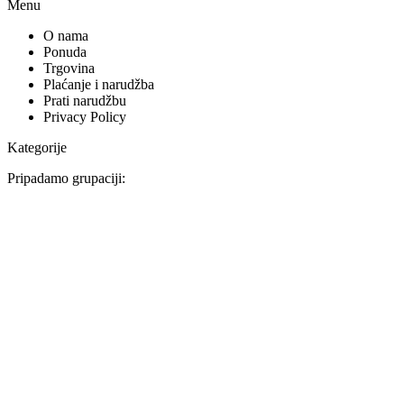
O nama
Ponuda
Trgovina
Plaćanje i narudžba
Prati narudžbu
Privacy Policy
Kategorije
Pripadamo grupaciji:
© 2025
Favorit BH d.o.o.
| All Rights Reserved | Developed by
IDC
Select category
Antipanik okov
Biometrijska kontrola pristupa
Brave i zatvarači
Bravice
Cilindar ulošci
Hidraulički zatvarači
Kontrola prolaza
Kugle za vrata