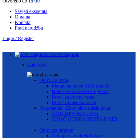
Otvoreno do
15:30
Savjeti eksperata
O nama
Kontakt
Prati narudžbu
Login / Register
Sve kategorije
Kategorije
Okovi za vrata
Magnetna brava AGB polaris
Hotelske brave AGB oprema
Brave za drvena vrata
Brave za metalna vrata
Automatika i Ekey dline otisak prsta
AUTOMATIKA GEZE
ČITAČ OTISKA PRSTA E-KEY
Okovi za prozore
Otklopno- zaokretni okov