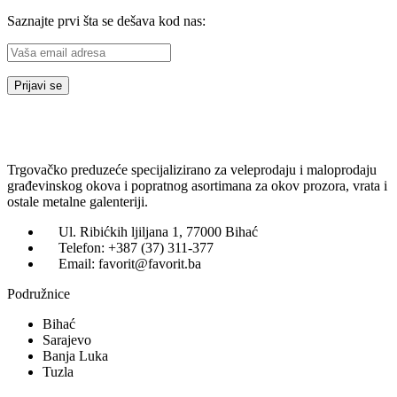
Saznajte prvi šta se dešava kod nas:
Trgovačko preduzeće specijalizirano za veleprodaju i maloprodaju
građevinskog okova i popratnog asortimana za okov prozora, vrata i
ostale metalne galenteriji.
Ul. Ribićkih ljiljana 1, 77000 Bihać
Telefon: +387 (37) 311-377
Email: favorit@favorit.ba
Podružnice
Bihać
Sarajevo
Banja Luka
Tuzla
Menu