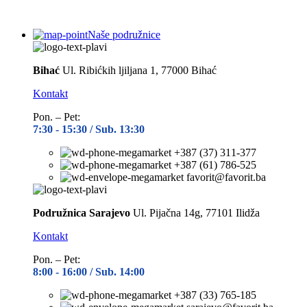
Naše podružnice
Bihać
Ul. Ribićkih ljiljana 1, 77000 Bihać
Kontakt
Pon. – Pet:
7:30 -
15:30 / Sub. 13:30
+387 (37) 311-377
+387 (61) 786-525
favorit@favorit.ba
Podružnica Sarajevo
Ul. Pijačna 14g, 77101 Ilidža
Kontakt
Pon. – Pet:
8:00 -
16:00 / Sub. 14:00
+387 (33) 765-185