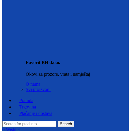
Favorit BH d.o.o.
Okovi za prozore, vrata i namještaj
O nama
Svi proizvodi
Ponuda
Trgovina
Plaćanje i dostava
Search
0
Wishlist