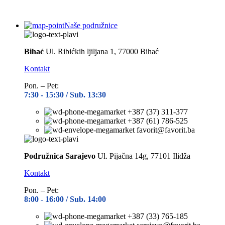
Naše podružnice
Bihać
Ul. Ribićkih ljiljana 1, 77000 Bihać
Kontakt
Pon. – Pet:
7:30 -
15:30 / Sub. 13:30
+387 (37) 311-377
+387 (61) 786-525
favorit@favorit.ba
Podružnica Sarajevo
Ul. Pijačna 14g, 77101 Ilidža
Kontakt
Pon. – Pet:
8:00 -
16:00 / Sub. 14:00
+387 (33) 765-185