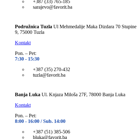
+387 (33) 765-185
sarajevo@favorit.ba
Podružnica Tuzla
Ul Mehmedalije Maka Dizdara 70 Stupine
9, 75000 Tuzla
Kontakt
Pon. – Pet:
7:30 -
15:30
+387 (35) 270-432
tuzla@favorit.ba
Banja Luka
Ul. Knjaza Miloša 27F, 78000 Banja Luka
Kontakt
Pon. – Pet:
8:00 -
16:00 / Sub. 14:00
+387 (51) 385-506
bluka@favorit.ba