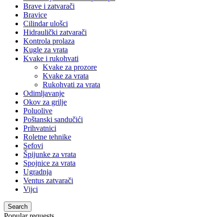
Select category
Antipanik okov
Biometrijska kontrola pristupa
Brave i zatvarači
Bravice
Cilindar ulošci
Hidraulički zatvarači
Kontrola prolaza
Kugle za vrata
Kvake i rukohvati
Kvake za prozore
Kvake za vrata
Rukohvati za vrata
Odimljavanje
Okov za grilje
Poluolive
Poštanski sandučići
Prihvatnici
Roletne tehnike
Sefovi
Špijunke za vrata
Spojnice za vrata
Ugradnja