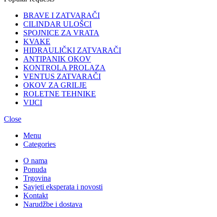
Ventus zatvarači
Vijci
Search
Popular requests
BRAVE I ZATVARAČI
CILINDAR ULOŠCI
SPOJNICE ZA VRATA
KVAKE
HIDRAULIČKI ZATVARAČI
ANTIPANIK OKOV
KONTROLA PROLAZA
VENTUS ZATVARAČI
OKOV ZA GRILJE
ROLETNE TEHNIKE
VIJCI
Close
Menu
Categories
O nama
Ponuda