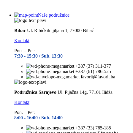
Naše podružnice
Bihać
Ul. Ribićkih ljiljana 1, 77000 Bihać
Kontakt
Pon. – Pet:
7:30 -
15:30 / Sub. 13:30
+387 (37) 311-377
+387 (61) 786-525
favorit@favorit.ba
Podružnica Sarajevo
Ul. Pijačna 14g, 77101 Ilidža
Kontakt
Pon. – Pet:
8:00 -
16:00 / Sub. 14:00
+387 (33) 765-185