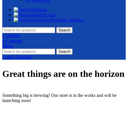
Ponuda
Trgovina
Plaćanje i dostava
Search
0
Wishlist
0
Compare
Menu
Search
Login / Register
Great things are on the horizon
Something big is brewing! Our store is in the works and will be
launching soon!