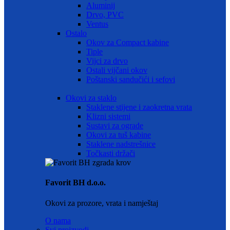
Aluminij
Drvo, PVC
Ventus
Ostalo
Okov za Compact kabine
Tiple
Vijci za drvo
Ostali vijčani okov
Poštanski sandučići i sefovi
Okovi za staklo
Staklene stijene i zaokretna vrata
Klizni sistemi
Sustavi za ograde
Okovi za tuš kabine
Staklene nadstrešnice
Točkasti držači
Favorit BH d.o.o.
Okovi za prozore, vrata i namještaj
O nama
Svi proizvodi