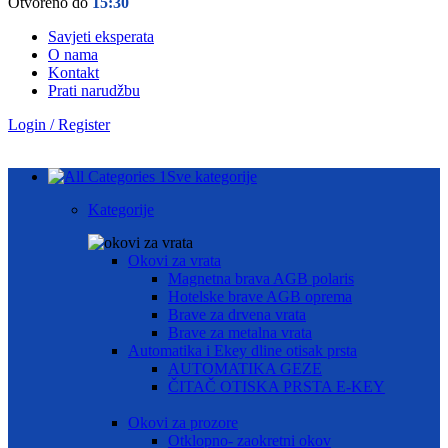
Otvoreno do
15:30
Savjeti eksperata
O nama
Kontakt
Prati narudžbu
Login / Register
Sve kategorije
Kategorije
Okovi za vrata
Magnetna brava AGB polaris
Hotelske brave AGB oprema
Brave za drvena vrata
Brave za metalna vrata
Automatika i Ekey dline otisak prsta
AUTOMATIKA GEZE
ČITAČ OTISKA PRSTA E-KEY
Okovi za prozore
Otklopno- zaokretni okov