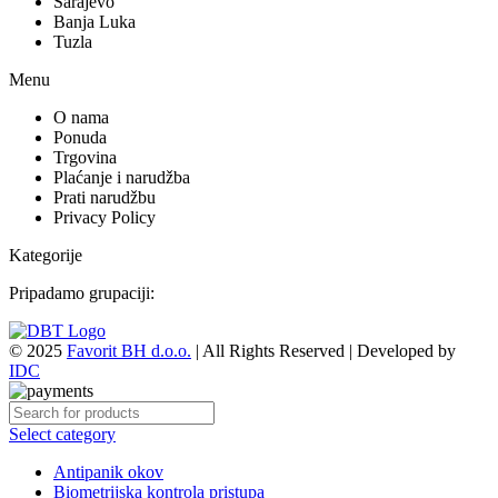
Email: favorit@favorit.ba
Podružnice
Bihać
Sarajevo
Banja Luka
Tuzla
Menu
O nama
Ponuda
Trgovina
Plaćanje i narudžba
Prati narudžbu
Privacy Policy
Kategorije
Pripadamo grupaciji:
© 2025
Favorit BH d.o.o.
| All Rights Reserved | Developed by
IDC