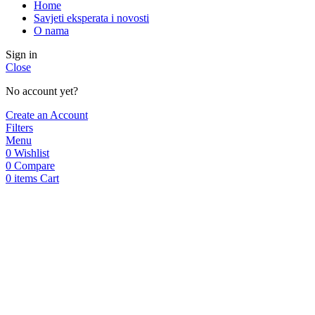
Trgovina
Savjeti eksperata i novosti
Kontakt
Narudžbe i dostava
Home
Savjeti eksperata i novosti
O nama
Sign in
Close
No account yet?
Create an Account
Filters
Menu
0
Wishlist
0
Compare
0
items
Cart