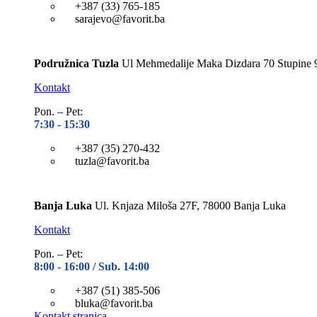
+387 (33) 765-185
sarajevo@favorit.ba
Podružnica Tuzla
Ul Mehmedalije Maka Dizdara 70 Stupine 
Kontakt
Pon. – Pet:
7:30 -
15:30
+387 (35) 270-432
tuzla@favorit.ba
Banja Luka
Ul. Knjaza Miloša 27F, 78000 Banja Luka
Kontakt
Pon. – Pet:
8:00 -
16:00 / Sub. 14:00
+387 (51) 385-506
bluka@favorit.ba
Kontakt stranica