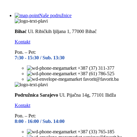
Naše podružnice
Bihać
Ul. Ribićkih ljiljana 1, 77000 Bihać
Kontakt
Pon. – Pet:
7:30 -
15:30 / Sub. 13:30
+387 (37) 311-377
+387 (61) 786-525
favorit@favorit.ba
Podružnica Sarajevo
Ul. Pijačna 14g, 77101 Ilidža
Kontakt
Pon. – Pet:
8:00 -
16:00 / Sub. 14:00
+387 (33) 765-185