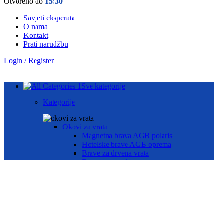
Otvoreno do
15:30
Savjeti eksperata
O nama
Kontakt
Prati narudžbu
Login / Register
Sve kategorije
Kategorije
Okovi za vrata
Magnetna brava AGB polaris
Hotelske brave AGB oprema
Brave za drvena vrata
Brave za metalna vrata
Automatika i Ekey dline otisak prsta
AUTOMATIKA GEZE
ČITAČ OTISKA PRSTA E-KEY
Okovi za prozore
Otklopno- zaokretni okov