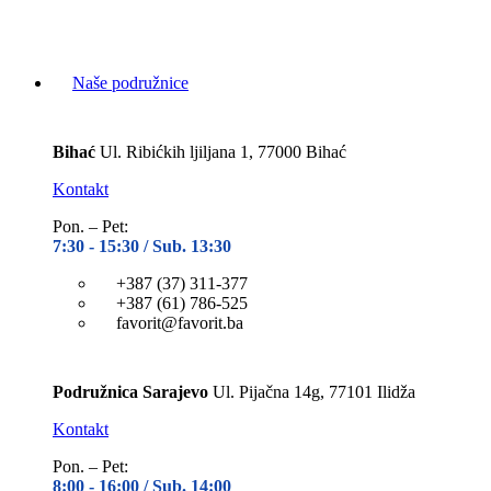
Naše podružnice
Bihać
Ul. Ribićkih ljiljana 1, 77000 Bihać
Kontakt
Pon. – Pet:
7:30 -
15:30 / Sub. 13:30
+387 (37) 311-377
+387 (61) 786-525
favorit@favorit.ba
Podružnica Sarajevo
Ul. Pijačna 14g, 77101 Ilidža
Kontakt
Pon. – Pet:
8:00 -
16:00 / Sub. 14:00