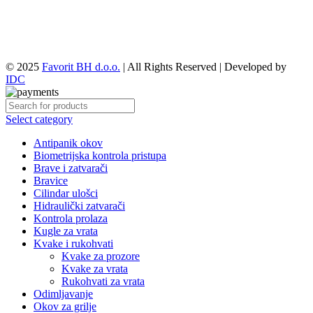
© 2025
Favorit BH d.o.o.
| All Rights Reserved | Developed by
IDC
Select category
Antipanik okov
Biometrijska kontrola pristupa
Brave i zatvarači
Bravice
Cilindar ulošci
Hidraulički zatvarači
Kontrola prolaza
Kugle za vrata
Kvake i rukohvati
Kvake za prozore
Kvake za vrata
Rukohvati za vrata
Odimljavanje
Okov za grilje