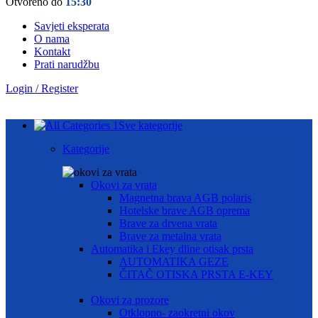
Otvoreno do
15:30
Savjeti eksperata
O nama
Kontakt
Prati narudžbu
Login / Register
Sve kategorije
Kategorije
Okovi za vrata
Magnetna brava AGB polaris
Hotelske brave AGB oprema
Brave za drvena vrata
Brave za metalna vrata
Automatika i Ekey dline otisak prsta
AUTOMATIKA GEZE
ČITAČ OTISKA PRSTA E-KEY
Okovi za prozore
Otklopno- zaokretni okov