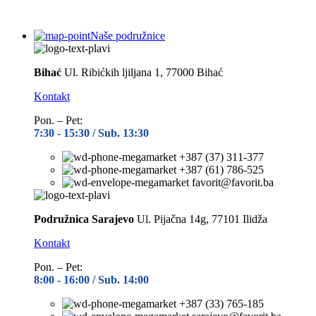
Naše podružnice
Bihać
Ul. Ribićkih ljiljana 1, 77000 Bihać
Kontakt
Pon. – Pet:
7:30 -
15:30 / Sub. 13:30
+387 (37) 311-377
+387 (61) 786-525
favorit@favorit.ba
Podružnica Sarajevo
Ul. Pijačna 14g, 77101 Ilidža
Kontakt
Pon. – Pet:
8:00 -
16:00 / Sub. 14:00
+387 (33) 765-185