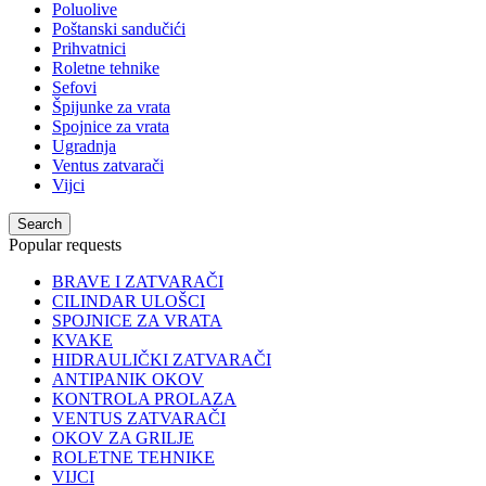
Poluolive
Poštanski sandučići
Prihvatnici
Roletne tehnike
Sefovi
Špijunke za vrata
Spojnice za vrata
Ugradnja
Ventus zatvarači
Vijci
Search
Popular requests
BRAVE I ZATVARAČI
CILINDAR ULOŠCI
SPOJNICE ZA VRATA
KVAKE
HIDRAULIČKI ZATVARAČI
ANTIPANIK OKOV
KONTROLA PROLAZA
VENTUS ZATVARAČI
OKOV ZA GRILJE
ROLETNE TEHNIKE
VIJCI