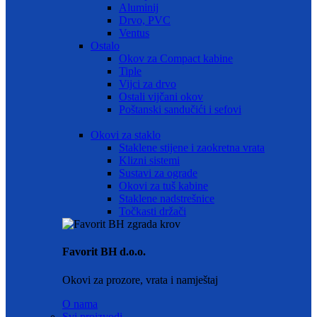
Aluminij
Drvo, PVC
Ventus
Ostalo
Okov za Compact kabine
Tiple
Vijci za drvo
Ostali vijčani okov
Poštanski sandučići i sefovi
Okovi za staklo
Staklene stijene i zaokretna vrata
Klizni sistemi
Sustavi za ograde
Okovi za tuš kabine
Staklene nadstrešnice
Točkasti držači
Favorit BH d.o.o.
Okovi za prozore, vrata i namještaj
O nama
Svi proizvodi