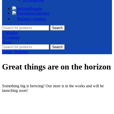
Ponuda
Trgovina
Plaćanje i dostava
Search
0
Wishlist
0
Compare
Menu
Search
Login / Register
Great things are on the horizon
Something big is brewing! Our store is in the works and will be
launching soon!