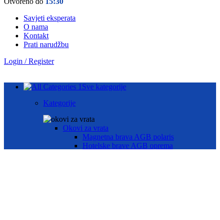
Otvoreno do
15:30
Savjeti eksperata
O nama
Kontakt
Prati narudžbu
Login / Register
Sve kategorije
Kategorije
Okovi za vrata
Magnetna brava AGB polaris
Hotelske brave AGB oprema
Brave za drvena vrata
Brave za metalna vrata
Automatika i Ekey dline otisak prsta
AUTOMATIKA GEZE
ČITAČ OTISKA PRSTA E-KEY
Okovi za prozore
Otklopno- zaokretni okov