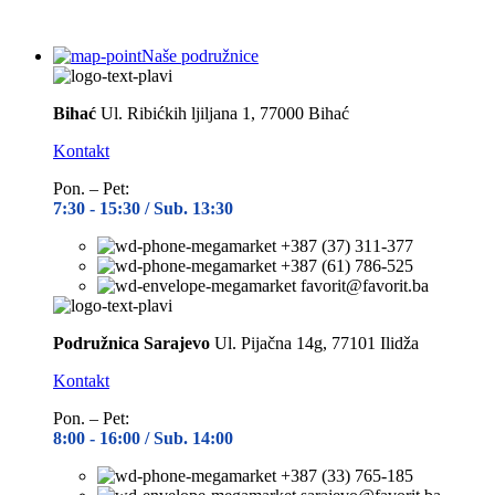
Naše podružnice
Bihać
Ul. Ribićkih ljiljana 1, 77000 Bihać
Kontakt
Pon. – Pet:
7:30 -
15:30 / Sub. 13:30
+387 (37) 311-377
+387 (61) 786-525
favorit@favorit.ba
Podružnica Sarajevo
Ul. Pijačna 14g, 77101 Ilidža
Kontakt
Pon. – Pet:
8:00 -
16:00 / Sub. 14:00
+387 (33) 765-185