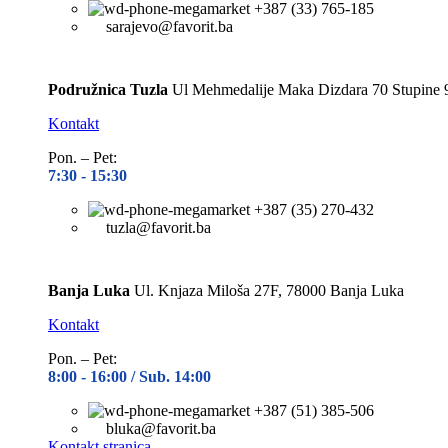
sarajevo@favorit.ba
Podružnica Tuzla
Ul Mehmedalije Maka Dizdara 70 Stupine 
Kontakt
Pon. – Pet:
7:30 -
15:30
+387 (35) 270-432
tuzla@favorit.ba
Banja Luka
Ul. Knjaza Miloša 27F, 78000 Banja Luka
Kontakt
Pon. – Pet:
8:00 -
16:00 / Sub. 14:00
+387 (51) 385-506
bluka@favorit.ba
Kontakt stranica
Otvoreno do
15:30