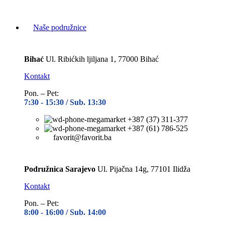
Naše podružnice
Bihać
Ul. Ribićkih ljiljana 1, 77000 Bihać
Kontakt
Pon. – Pet:
7:30 -
15:30 / Sub. 13:30
+387 (37) 311-377
+387 (61) 786-525
favorit@favorit.ba
Podružnica Sarajevo
Ul. Pijačna 14g, 77101 Ilidža
Kontakt
Pon. – Pet:
8:00 -
16:00 / Sub. 14:00
+387 (33) 765-185