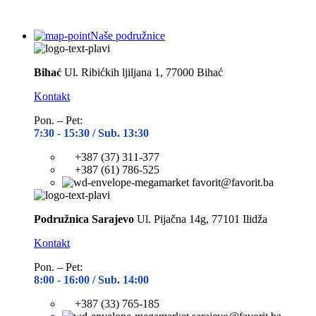
Naše podružnice
Bihać
Ul. Ribićkih ljiljana 1, 77000 Bihać
Kontakt
Pon. – Pet:
7:30 -
15:30 / Sub. 13:30
+387 (37) 311-377
+387 (61) 786-525
favorit@favorit.ba
Podružnica Sarajevo
Ul. Pijačna 14g, 77101 Ilidža
Kontakt
Pon. – Pet:
8:00 -
16:00 / Sub. 14:00
+387 (33) 765-185