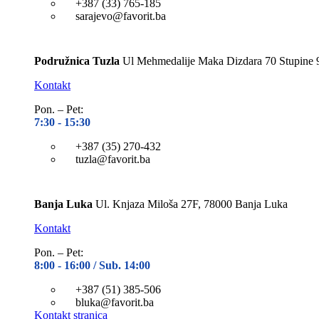
+387 (33) 765-185
sarajevo@favorit.ba
Podružnica Tuzla
Ul Mehmedalije Maka Dizdara 70 Stupine 
Kontakt
Pon. – Pet:
7:30 -
15:30
+387 (35) 270-432
tuzla@favorit.ba
Banja Luka
Ul. Knjaza Miloša 27F, 78000 Banja Luka
Kontakt
Pon. – Pet:
8:00 -
16:00 / Sub. 14:00
+387 (51) 385-506
bluka@favorit.ba
Kontakt stranica