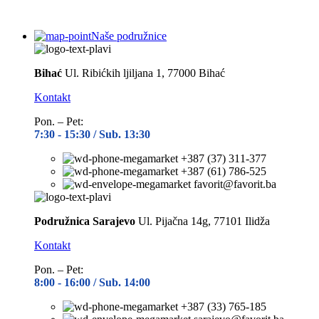
Naše podružnice
Bihać
Ul. Ribićkih ljiljana 1, 77000 Bihać
Kontakt
Pon. – Pet:
7:30 -
15:30 / Sub. 13:30
+387 (37) 311-377
+387 (61) 786-525
favorit@favorit.ba
Podružnica Sarajevo
Ul. Pijačna 14g, 77101 Ilidža
Kontakt
Pon. – Pet:
8:00 -
16:00 / Sub. 14:00
+387 (33) 765-185