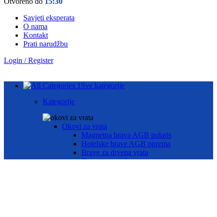
Otvoreno do
15:30
Savjeti eksperata
O nama
Kontakt
Prati narudžbu
Login / Register
Sve kategorije
Kategorije
Okovi za vrata
Magnetna brava AGB polaris
Hotelske brave AGB oprema
Brave za drvena vrata
Brave za metalna vrata
Automatika i Ekey dline otisak prsta
AUTOMATIKA GEZE
ČITAČ OTISKA PRSTA E-KEY
Okovi za prozore
Otklopno- zaokretni okov