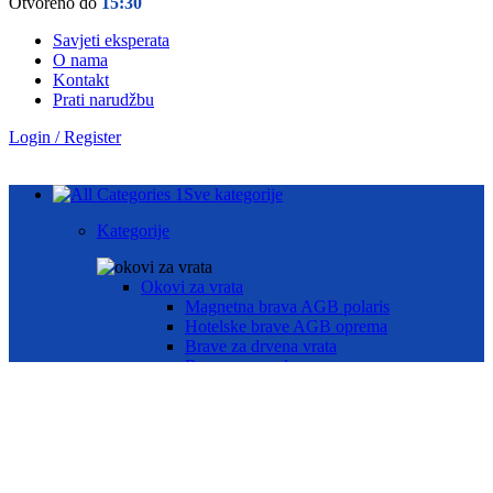
Otvoreno do
15:30
Savjeti eksperata
O nama
Kontakt
Prati narudžbu
Login / Register
Sve kategorije
Kategorije
Okovi za vrata
Magnetna brava AGB polaris
Hotelske brave AGB oprema
Brave za drvena vrata
Brave za metalna vrata
Automatika i Ekey dline otisak prsta
AUTOMATIKA GEZE
ČITAČ OTISKA PRSTA E-KEY
Okovi za prozore
Otklopno- zaokretni okov