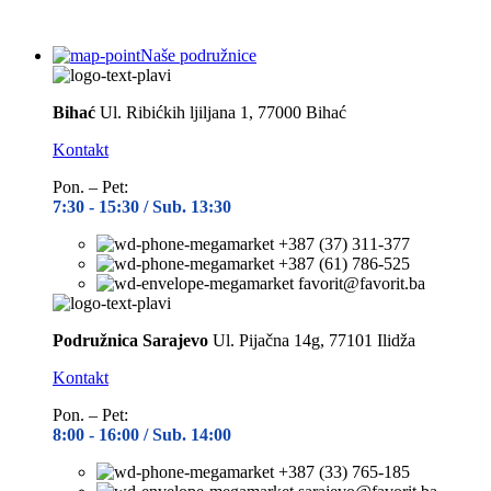
Naše podružnice
Bihać
Ul. Ribićkih ljiljana 1, 77000 Bihać
Kontakt
Pon. – Pet:
7:30 -
15:30 / Sub. 13:30
+387 (37) 311-377
+387 (61) 786-525
favorit@favorit.ba
Podružnica Sarajevo
Ul. Pijačna 14g, 77101 Ilidža
Kontakt
Pon. – Pet:
8:00 -
16:00 / Sub. 14:00
+387 (33) 765-185