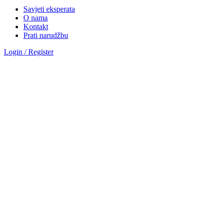
Savjeti eksperata
O nama
Kontakt
Prati narudžbu
Login / Register
Sve kategorije
Kategorije
Okovi za vrata
Magnetna brava AGB polaris
Hotelske brave AGB oprema
Brave za drvena vrata
Brave za metalna vrata
Automatika i Ekey dline otisak prsta
AUTOMATIKA GEZE
ČITAČ OTISKA PRSTA E-KEY
Okovi za prozore
Otklopno- zaokretni okov
Aluminij