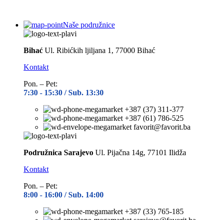
Naše podružnice
Bihać
Ul. Ribićkih ljiljana 1, 77000 Bihać
Kontakt
Pon. – Pet:
7:30 -
15:30 / Sub. 13:30
+387 (37) 311-377
+387 (61) 786-525
favorit@favorit.ba
Podružnica Sarajevo
Ul. Pijačna 14g, 77101 Ilidža
Kontakt
Pon. – Pet:
8:00 -
16:00 / Sub. 14:00
+387 (33) 765-185