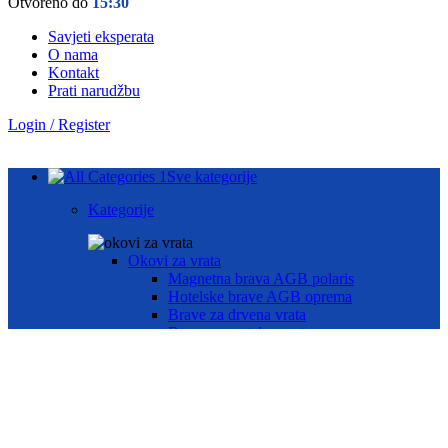
Otvoreno do
15:30
Savjeti eksperata
O nama
Kontakt
Prati narudžbu
Login / Register
Sve kategorije
Kategorije
Okovi za vrata
Magnetna brava AGB polaris
Hotelske brave AGB oprema
Brave za drvena vrata
Brave za metalna vrata
Automatika i Ekey dline otisak prsta
AUTOMATIKA GEZE
ČITAČ OTISKA PRSTA E-KEY
Okovi za prozore
Otklopno- zaokretni okov