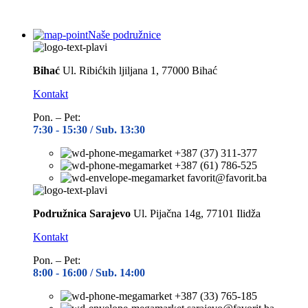
Naše podružnice
Bihać
Ul. Ribićkih ljiljana 1, 77000 Bihać
Kontakt
Pon. – Pet:
7:30 -
15:30 / Sub. 13:30
+387 (37) 311-377
+387 (61) 786-525
favorit@favorit.ba
Podružnica Sarajevo
Ul. Pijačna 14g, 77101 Ilidža
Kontakt
Pon. – Pet:
8:00 -
16:00 / Sub. 14:00
+387 (33) 765-185