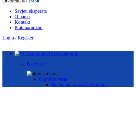
Otvoreno do
15:30
Savjeti eksperata
O nama
Kontakt
Prati narudžbu
Login / Register
Sve kategorije
Kategorije
Okovi za vrata
Magnetna brava AGB polaris
Hotelske brave AGB oprema
Brave za drvena vrata
Brave za metalna vrata
Automatika i Ekey dline otisak prsta
AUTOMATIKA GEZE
ČITAČ OTISKA PRSTA E-KEY
Okovi za prozore
Otklopno- zaokretni okov