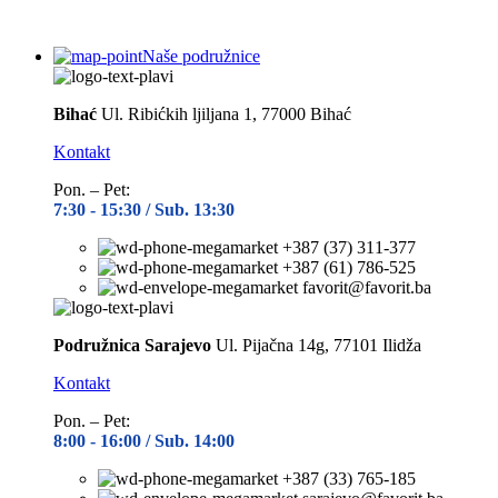
Naše podružnice
Bihać
Ul. Ribićkih ljiljana 1, 77000 Bihać
Kontakt
Pon. – Pet:
7:30 -
15:30 / Sub. 13:30
+387 (37) 311-377
+387 (61) 786-525
favorit@favorit.ba
Podružnica Sarajevo
Ul. Pijačna 14g, 77101 Ilidža
Kontakt
Pon. – Pet:
8:00 -
16:00 / Sub. 14:00
+387 (33) 765-185