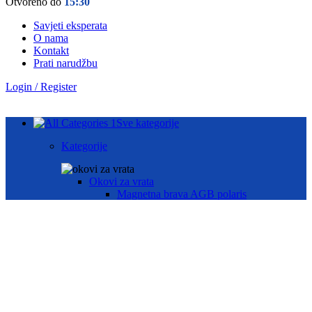
Otvoreno do
15:30
Savjeti eksperata
O nama
Kontakt
Prati narudžbu
Login / Register
Sve kategorije
Kategorije
Okovi za vrata
Magnetna brava AGB polaris
Hotelske brave AGB oprema
Brave za drvena vrata
Brave za metalna vrata
Automatika i Ekey dline otisak prsta
AUTOMATIKA GEZE
ČITAČ OTISKA PRSTA E-KEY
Okovi za prozore
Otklopno- zaokretni okov