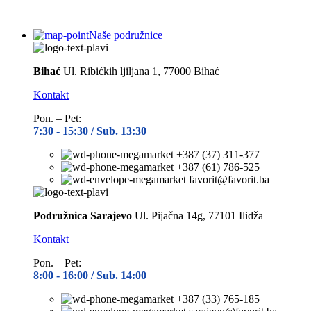
Naše podružnice
Bihać
Ul. Ribićkih ljiljana 1, 77000 Bihać
Kontakt
Pon. – Pet:
7:30 -
15:30 / Sub. 13:30
+387 (37) 311-377
+387 (61) 786-525
favorit@favorit.ba
Podružnica Sarajevo
Ul. Pijačna 14g, 77101 Ilidža
Kontakt
Pon. – Pet:
8:00 -
16:00 / Sub. 14:00
+387 (33) 765-185