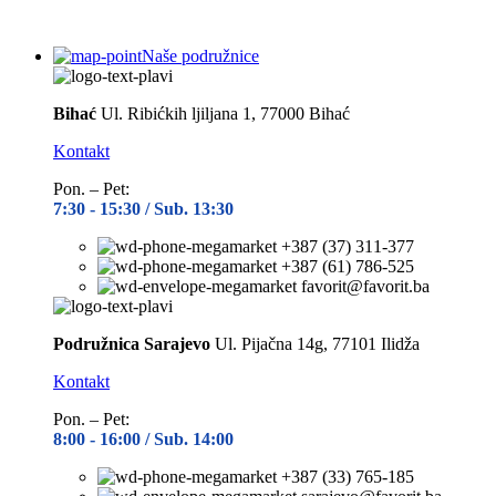
Naše podružnice
Bihać
Ul. Ribićkih ljiljana 1, 77000 Bihać
Kontakt
Pon. – Pet:
7:30 -
15:30 / Sub. 13:30
+387 (37) 311-377
+387 (61) 786-525
favorit@favorit.ba
Podružnica Sarajevo
Ul. Pijačna 14g, 77101 Ilidža
Kontakt
Pon. – Pet:
8:00 -
16:00 / Sub. 14:00
+387 (33) 765-185