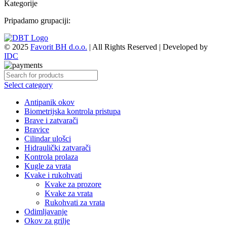
Kategorije
Pripadamo grupaciji:
© 2025
Favorit BH d.o.o.
| All Rights Reserved | Developed by
IDC
Select category
Antipanik okov
Biometrijska kontrola pristupa
Brave i zatvarači
Bravice
Cilindar ulošci
Hidraulički zatvarači
Kontrola prolaza
Kugle za vrata
Kvake i rukohvati
Kvake za prozore
Kvake za vrata
Rukohvati za vrata
Odimljavanje
Okov za grilje