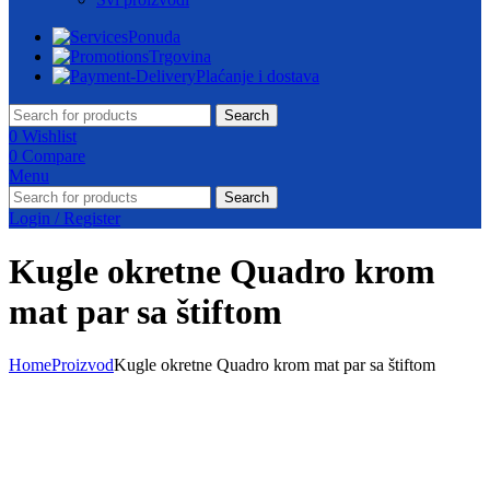
Ponuda
Trgovina
Plaćanje i dostava
Search
0
Wishlist
0
Compare
Menu
Search
Login / Register
Kugle okretne Quadro krom
mat par sa štiftom
Home
Proizvod
Kugle okretne Quadro krom mat par sa štiftom