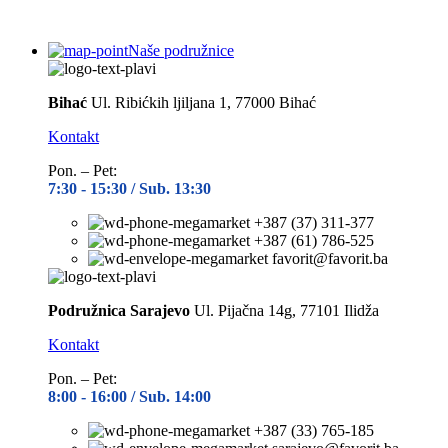
Naše podružnice
Bihać
Ul. Ribićkih ljiljana 1, 77000 Bihać
Kontakt
Pon. – Pet:
7:30 -
15:30 / Sub. 13:30
+387 (37) 311-377
+387 (61) 786-525
favorit@favorit.ba
Podružnica Sarajevo
Ul. Pijačna 14g, 77101 Ilidža
Kontakt
Pon. – Pet:
8:00 -
16:00 / Sub. 14:00
+387 (33) 765-185