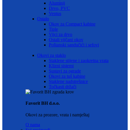
Aluminij
Drvo, PVC
Ventus
Ostalo
Okov za Compact kabine
Tiple
Vijci za drvo
Ostali vijčani okov
Poštanski sandučići i sefovi
Okovi za staklo
Staklene stijene i zaokretna vrata
Klizni sistemi
Sustavi za ograde
Okovi za tuš kabine
Staklene nadstrešnice
Točkasti držači
Favorit BH d.o.o.
Okovi za prozore, vrata i namještaj
O nama
Svi proizvodi