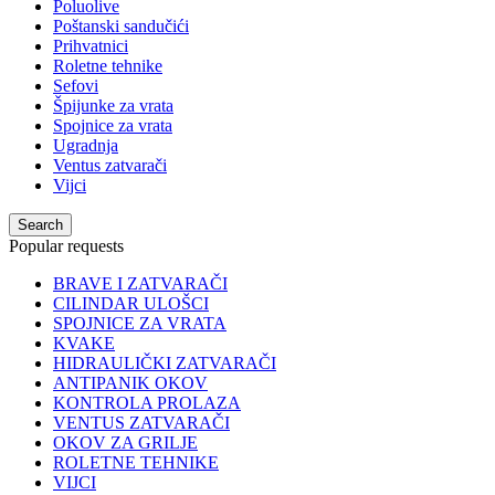
Poluolive
Poštanski sandučići
Prihvatnici
Roletne tehnike
Sefovi
Špijunke za vrata
Spojnice za vrata
Ugradnja
Ventus zatvarači
Vijci
Search
Popular requests
BRAVE I ZATVARAČI
CILINDAR ULOŠCI
SPOJNICE ZA VRATA
KVAKE
HIDRAULIČKI ZATVARAČI
ANTIPANIK OKOV
KONTROLA PROLAZA
VENTUS ZATVARAČI
OKOV ZA GRILJE
ROLETNE TEHNIKE
VIJCI