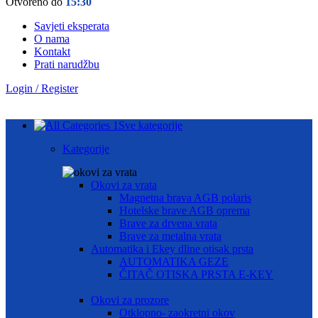
Otvoreno do
15:30
Savjeti eksperata
O nama
Kontakt
Prati narudžbu
Login / Register
Sve kategorije
Kategorije
Okovi za vrata
Magnetna brava AGB polaris
Hotelske brave AGB oprema
Brave za drvena vrata
Brave za metalna vrata
Automatika i Ekey dline otisak prsta
AUTOMATIKA GEZE
ČITAČ OTISKA PRSTA E-KEY
Okovi za prozore
Otklopno- zaokretni okov