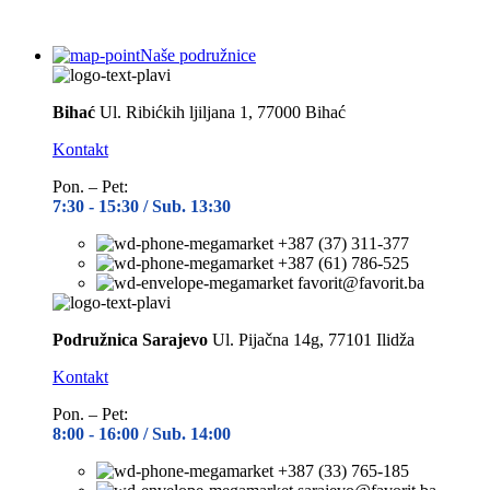
Naše podružnice
Bihać
Ul. Ribićkih ljiljana 1, 77000 Bihać
Kontakt
Pon. – Pet:
7:30 -
15:30 / Sub. 13:30
+387 (37) 311-377
+387 (61) 786-525
favorit@favorit.ba
Podružnica Sarajevo
Ul. Pijačna 14g, 77101 Ilidža
Kontakt
Pon. – Pet:
8:00 -
16:00 / Sub. 14:00
+387 (33) 765-185