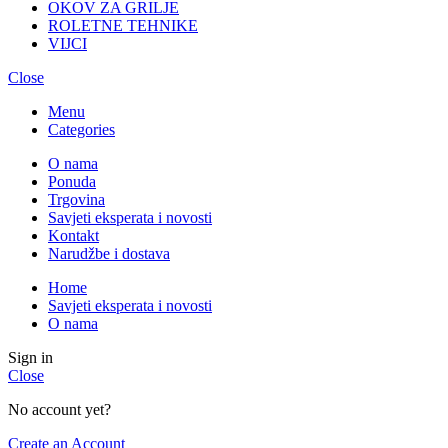
OKOV ZA GRILJE
ROLETNE TEHNIKE
VIJCI
Close
Menu
Categories
O nama
Ponuda
Trgovina
Savjeti eksperata i novosti
Kontakt
Narudžbe i dostava
Home
Savjeti eksperata i novosti
O nama
Sign in
Close
No account yet?
Create an Account