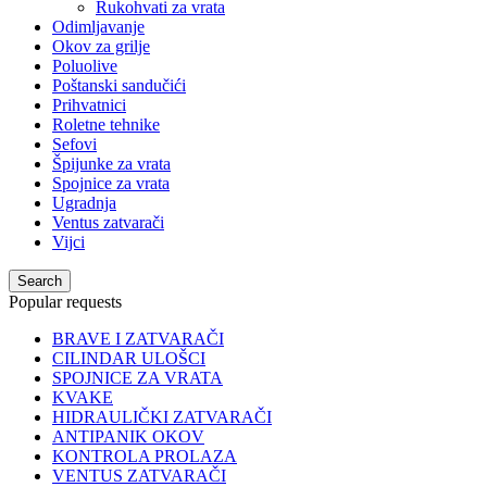
Rukohvati za vrata
Odimljavanje
Okov za grilje
Poluolive
Poštanski sandučići
Prihvatnici
Roletne tehnike
Sefovi
Špijunke za vrata
Spojnice za vrata
Ugradnja
Ventus zatvarači
Vijci
Search
Popular requests
BRAVE I ZATVARAČI
CILINDAR ULOŠCI
SPOJNICE ZA VRATA
KVAKE
HIDRAULIČKI ZATVARAČI
ANTIPANIK OKOV
KONTROLA PROLAZA
VENTUS ZATVARAČI