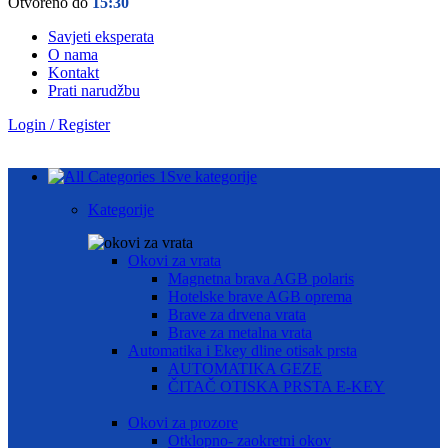
Otvoreno do
15:30
Savjeti eksperata
O nama
Kontakt
Prati narudžbu
Login / Register
Sve kategorije
Kategorije
Okovi za vrata
Magnetna brava AGB polaris
Hotelske brave AGB oprema
Brave za drvena vrata
Brave za metalna vrata
Automatika i Ekey dline otisak prsta
AUTOMATIKA GEZE
ČITAČ OTISKA PRSTA E-KEY
Okovi za prozore
Otklopno- zaokretni okov