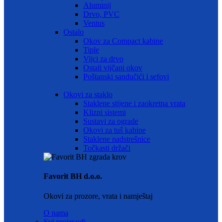
Aluminij
Drvo, PVC
Ventus
Ostalo
Okov za Compact kabine
Tiple
Vijci za drvo
Ostali vijčani okov
Poštanski sandučići i sefovi
Okovi za staklo
Staklene stijene i zaokretna vrata
Klizni sistemi
Sustavi za ograde
Okovi za tuš kabine
Staklene nadstrešnice
Točkasti držači
Favorit BH d.o.o.
Okovi za prozore, vrata i namještaj
O nama
Svi proizvodi