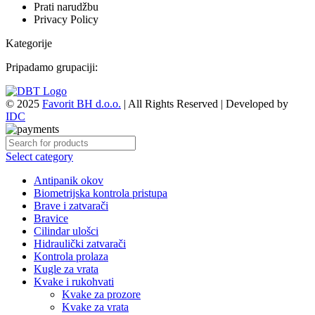
Prati narudžbu
Privacy Policy
Kategorije
Pripadamo grupaciji:
© 2025
Favorit BH d.o.o.
| All Rights Reserved | Developed by
IDC
Select category
Antipanik okov
Biometrijska kontrola pristupa
Brave i zatvarači
Bravice
Cilindar ulošci
Hidraulički zatvarači
Kontrola prolaza
Kugle za vrata
Kvake i rukohvati
Kvake za prozore
Kvake za vrata