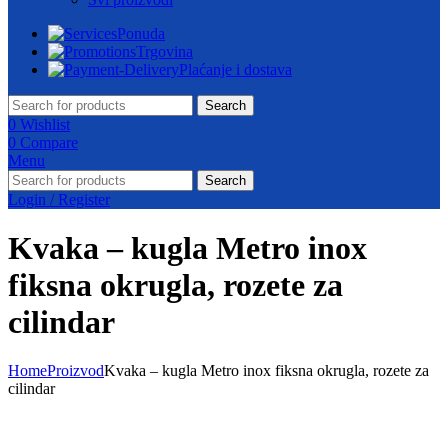
Ponuda
Trgovina
Plaćanje i dostava
Search
0
Wishlist
0
Compare
Menu
Search
Login / Register
Kvaka – kugla Metro inox
fiksna okrugla, rozete za
cilindar
Home
Proizvod
Kvaka – kugla Metro inox fiksna okrugla, rozete za
cilindar