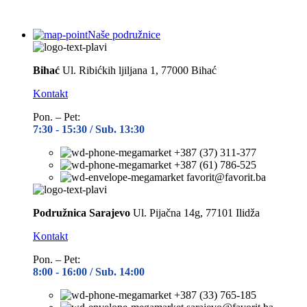
Naše podružnice
Bihać
Ul. Ribićkih ljiljana 1, 77000 Bihać
Kontakt
Pon. – Pet:
7:30 -
15:30 / Sub. 13:30
+387 (37) 311-377
+387 (61) 786-525
favorit@favorit.ba
Podružnica Sarajevo
Ul. Pijačna 14g, 77101 Ilidža
Kontakt
Pon. – Pet:
8:00 -
16:00 / Sub. 14:00
+387 (33) 765-185