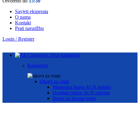
Otvoreno do
15:30
Savjeti eksperata
O nama
Kontakt
Prati narudžbu
Login / Register
Sve kategorije
Kategorije
Okovi za vrata
Magnetna brava AGB polaris
Hotelske brave AGB oprema
Brave za drvena vrata
Brave za metalna vrata
Automatika i Ekey dline otisak prsta
AUTOMATIKA GEZE
ČITAČ OTISKA PRSTA E-KEY