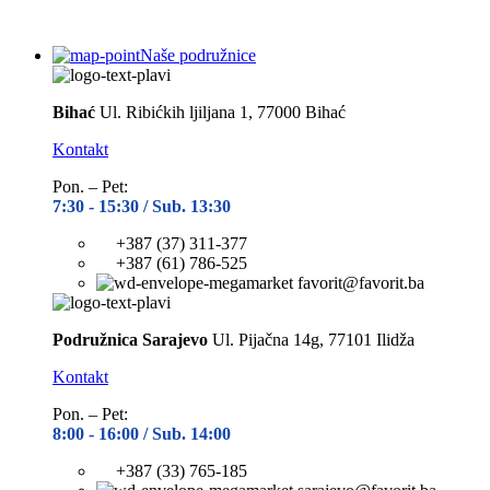
Naše podružnice
Bihać
Ul. Ribićkih ljiljana 1, 77000 Bihać
Kontakt
Pon. – Pet:
7:30 -
15:30 / Sub. 13:30
+387 (37) 311-377
+387 (61) 786-525
favorit@favorit.ba
Podružnica Sarajevo
Ul. Pijačna 14g, 77101 Ilidža
Kontakt
Pon. – Pet:
8:00 -
16:00 / Sub. 14:00
+387 (33) 765-185