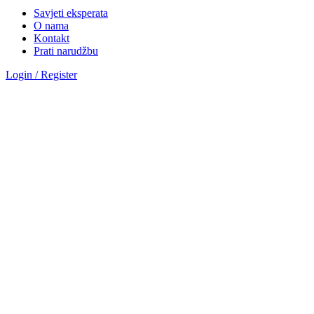
Savjeti eksperata
O nama
Kontakt
Prati narudžbu
Login / Register
Sve kategorije
Kategorije
Okovi za vrata
Magnetna brava AGB polaris
Hotelske brave AGB oprema
Brave za drvena vrata
Brave za metalna vrata
Automatika i Ekey dline otisak prsta
AUTOMATIKA GEZE
ČITAČ OTISKA PRSTA E-KEY