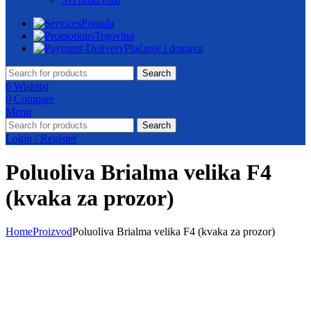
Ponuda
Trgovina
Plaćanje i dostava
Search
0
Wishlist
0
Compare
Menu
Search
Login / Register
Poluoliva Brialma velika F4
(kvaka za prozor)
Home
Proizvod
Poluoliva Brialma velika F4 (kvaka za prozor)