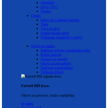
Aluminij
Drvo, PVC
Ventus
Ostalo
Okov za Compact kabine
Tiple
Vijci za drvo
Ostali vijčani okov
Poštanski sandučići i sefovi
Okovi za staklo
Staklene stijene i zaokretna vrata
Klizni sistemi
Sustavi za ograde
Okovi za tuš kabine
Staklene nadstrešnice
Točkasti držači
Favorit BH d.o.o.
Okovi za prozore, vrata i namještaj
O nama
Svi proizvodi