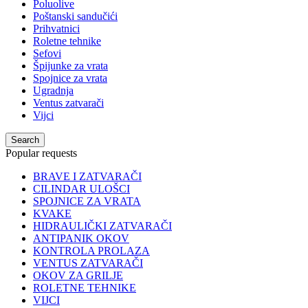
Poluolive
Poštanski sandučići
Prihvatnici
Roletne tehnike
Sefovi
Špijunke za vrata
Spojnice za vrata
Ugradnja
Ventus zatvarači
Vijci
Search
Popular requests
BRAVE I ZATVARAČI
CILINDAR ULOŠCI
SPOJNICE ZA VRATA
KVAKE
HIDRAULIČKI ZATVARAČI
ANTIPANIK OKOV
KONTROLA PROLAZA
VENTUS ZATVARAČI
OKOV ZA GRILJE
ROLETNE TEHNIKE
VIJCI