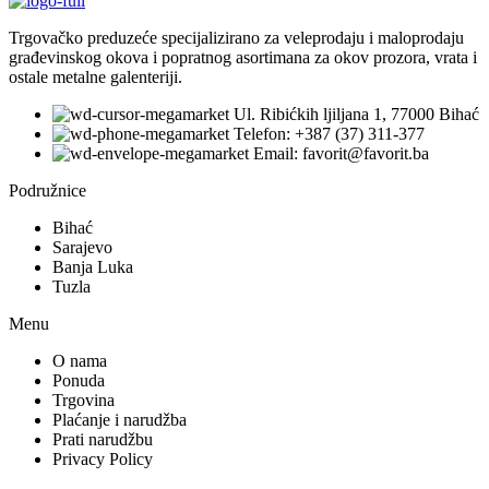
Trgovačko preduzeće specijalizirano za veleprodaju i maloprodaju
građevinskog okova i popratnog asortimana za okov prozora, vrata i
ostale metalne galenteriji.
Ul. Ribićkih ljiljana 1, 77000 Bihać
Telefon: +387 (37) 311-377
Email: favorit@favorit.ba
Podružnice
Bihać
Sarajevo
Banja Luka
Tuzla
Menu
O nama
Ponuda
Trgovina
Plaćanje i narudžba
Prati narudžbu
Privacy Policy