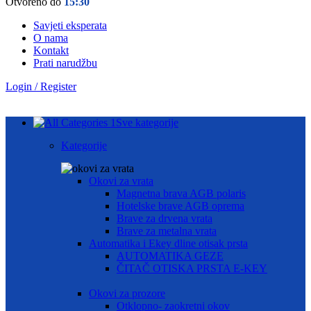
Otvoreno do
15:30
Savjeti eksperata
O nama
Kontakt
Prati narudžbu
Login / Register
Sve kategorije
Kategorije
Okovi za vrata
Magnetna brava AGB polaris
Hotelske brave AGB oprema
Brave za drvena vrata
Brave za metalna vrata
Automatika i Ekey dline otisak prsta
AUTOMATIKA GEZE
ČITAČ OTISKA PRSTA E-KEY
Okovi za prozore
Otklopno- zaokretni okov