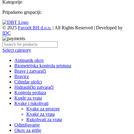
Kategorije
Pripadamo grupaciji:
© 2025
Favorit BH d.o.o.
| All Rights Reserved | Developed by
IDC
Select category
Antipanik okov
Biometrijska kontrola pristupa
Brave i zatvarači
Bravice
Cilindar ulošci
Hidraulički zatvarači
Kontrola prolaza
Kugle za vrata
Kvake i rukohvati
Kvake za prozore
Kvake za vrata
Rukohvati za vrata
Odimljavanje
Okov za grilje