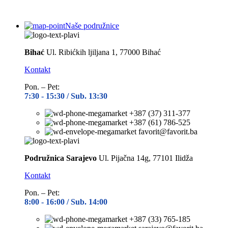
Naše podružnice
Bihać
Ul. Ribićkih ljiljana 1, 77000 Bihać
Kontakt
Pon. – Pet:
7:30 -
15:30 / Sub. 13:30
+387 (37) 311-377
+387 (61) 786-525
favorit@favorit.ba
Podružnica Sarajevo
Ul. Pijačna 14g, 77101 Ilidža
Kontakt
Pon. – Pet:
8:00 -
16:00 / Sub. 14:00
+387 (33) 765-185