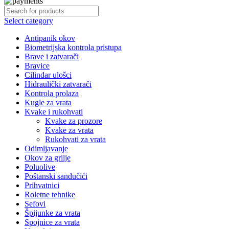
Select category
Antipanik okov
Biometrijska kontrola pristupa
Brave i zatvarači
Bravice
Cilindar ulošci
Hidraulički zatvarači
Kontrola prolaza
Kugle za vrata
Kvake i rukohvati
Kvake za prozore
Kvake za vrata
Rukohvati za vrata
Odimljavanje
Okov za grilje
Poluolive
Poštanski sandučići
Prihvatnici
Roletne tehnike
Sefovi
Špijunke za vrata
Spojnice za vrata