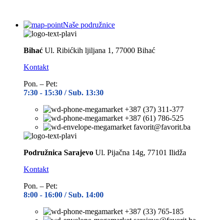
Naše podružnice
Bihać
Ul. Ribićkih ljiljana 1, 77000 Bihać
Kontakt
Pon. – Pet:
7:30 -
15:30 / Sub. 13:30
+387 (37) 311-377
+387 (61) 786-525
favorit@favorit.ba
Podružnica Sarajevo
Ul. Pijačna 14g, 77101 Ilidža
Kontakt
Pon. – Pet:
8:00 -
16:00 / Sub. 14:00
+387 (33) 765-185