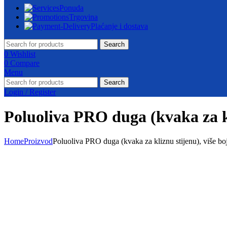
Ponuda
Trgovina
Plaćanje i dostava
Search
0
Wishlist
0
Compare
Menu
Search
Login / Register
Poluoliva PRO duga (kvaka za kl
Home
Proizvod
Poluoliva PRO duga (kvaka za kliznu stijenu), više bo