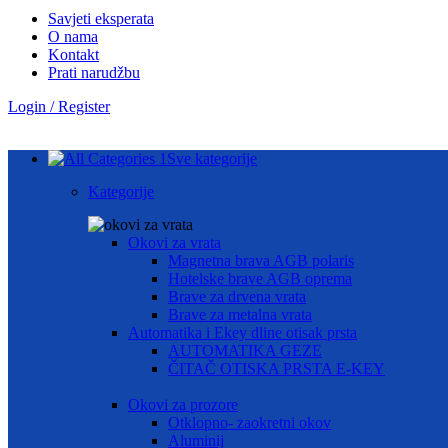
Savjeti eksperata
O nama
Kontakt
Prati narudžbu
Login / Register
Sve kategorije
Kategorije
Okovi za vrata
Magnetna brava AGB polaris
Hotelske brave AGB oprema
Brave za drvena vrata
Brave za metalna vrata
Automatika i Ekey dline otisak prsta
AUTOMATIKA GEZE
ČITAČ OTISKA PRSTA E-KEY
Okovi za prozore
Otklopno- zaokretni okov
Aluminij