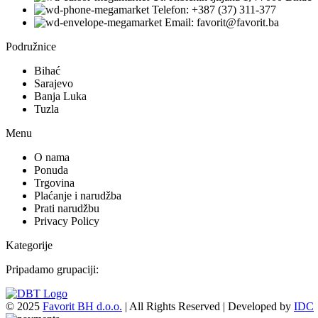
Telefon: +387 (37) 311-377
Email: favorit@favorit.ba
Podružnice
Bihać
Sarajevo
Banja Luka
Tuzla
Menu
O nama
Ponuda
Trgovina
Plaćanje i narudžba
Prati narudžbu
Privacy Policy
Kategorije
Pripadamo grupaciji:
© 2025
Favorit BH d.o.o.
| All Rights Reserved | Developed by
IDC