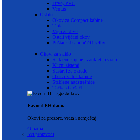
Drvo, PVC
Ventus
Ostalo
Okov za Compact kabine
Tiple
Vijci za drvo
Ostali vijčani okov
Poštanski sandučići i sefovi
Okovi za staklo
Staklene stijene i zaokretna vrata
Klizni sistemi
Sustavi za ograde
Okovi za tuš kabine
Staklene nadstrešnice
Točkasti držači
Favorit BH d.o.o.
Okovi za prozore, vrata i namještaj
O nama
Svi proizvodi