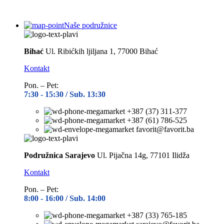
Naše podružnice
Bihać
Ul. Ribićkih ljiljana 1, 77000 Bihać
Kontakt
Pon. – Pet:
7:30 -
15:30 / Sub. 13:30
+387 (37) 311-377
+387 (61) 786-525
favorit@favorit.ba
Podružnica Sarajevo
Ul. Pijačna 14g, 77101 Ilidža
Kontakt
Pon. – Pet:
8:00 -
16:00 / Sub. 14:00
+387 (33) 765-185