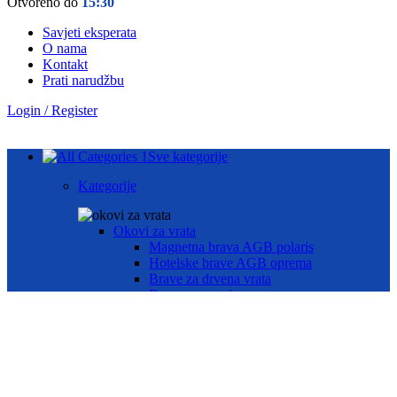
Otvoreno do
15:30
Savjeti eksperata
O nama
Kontakt
Prati narudžbu
Login / Register
Sve kategorije
Kategorije
Okovi za vrata
Magnetna brava AGB polaris
Hotelske brave AGB oprema
Brave za drvena vrata
Brave za metalna vrata
Automatika i Ekey dline otisak prsta
AUTOMATIKA GEZE
ČITAČ OTISKA PRSTA E-KEY