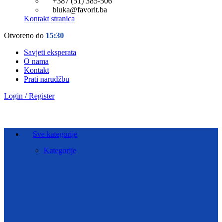
+387 (51) 385-506
bluka@favorit.ba
Kontakt stranica
Otvoreno do
15:30
Savjeti eksperata
O nama
Kontakt
Prati narudžbu
Login / Register
Sve kategorije
Kategorije