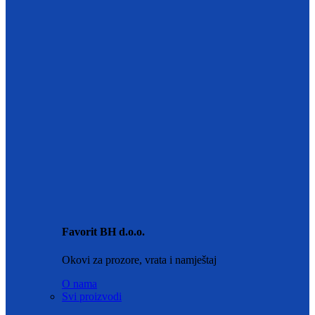
Close
Menu
Categories
O nama
Ponuda
Trgovina
Savjeti eksperata i novosti
Kontakt
Narudžbe i dostava
Home
Savjeti eksperata i novosti
O nama
Sign in
Close
No account yet?
Create an Account
Menu
0
Wishlist
0
Compare
0
items
Cart