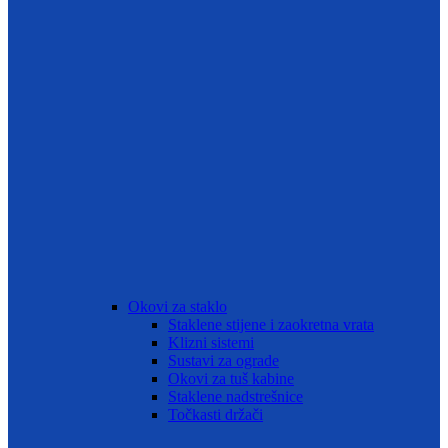
Okovi za staklo
Staklene stijene i zaokretna vrata
Klizni sistemi
Sustavi za ograde
Okovi za tuš kabine
Staklene nadstrešnice
Točkasti držači
Favorit BH d.o.o.
Okovi za prozore, vrata i namještaj
O nama
Svi proizvodi
Ponuda
Trgovina
Plaćanje i dostava
Search
0
Wishlist
0
Compare
Menu