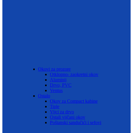
Okovi za prozore
Otklopno- zaokretni okov
Aluminij
Drvo, PVC
Ventus
Ostalo
Okov za Compact kabine
Tiple
Vijci za drvo
Ostali vijčani okov
Poštanski sandučići i sefovi