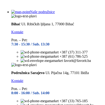
Naše podružnice
Bihać
Ul. Ribićkih ljiljana 1, 77000 Bihać
Kontakt
Pon. – Pet:
7:30 -
15:30 / Sub. 13:30
+387 (37) 311-377
+387 (61) 786-525
favorit@favorit.ba
Podružnica Sarajevo
Ul. Pijačna 14g, 77101 Ilidža
Kontakt
Pon. – Pet:
8:00 -
16:00 / Sub. 14:00
+387 (33) 765-185