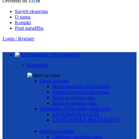
Otvoreno do
15:30
Savjeti eksperata
O nama
Kontakt
Prati narudžbu
Login / Register
Sve kategorije
Kategorije
Okovi za vrata
Magnetna brava AGB polaris
Hotelske brave AGB oprema
Brave za drvena vrata
Brave za metalna vrata
Automatika i Ekey dline otisak prsta
AUTOMATIKA GEZE
ČITAČ OTISKA PRSTA E-KEY
Okovi za prozore
Otklopno- zaokretni okov