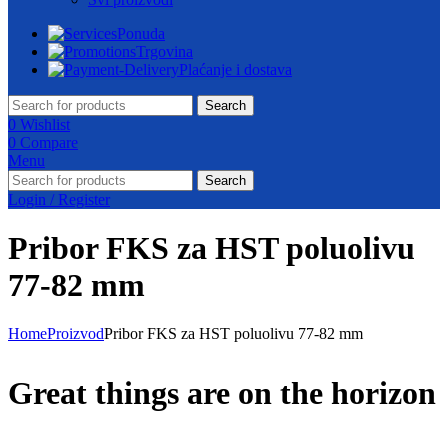
Ponuda
Trgovina
Plaćanje i dostava
Search
0
Wishlist
0
Compare
Menu
Search
Login / Register
Pribor FKS za HST poluolivu
77-82 mm
Home
Proizvod
Pribor FKS za HST poluolivu 77-82 mm
Great things are on the horizon