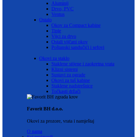
Aluminij
Drvo, PVC
Ventus
Ostalo
Okov za Compact kabine
Tiple
Vijci za drvo
Ostali vijčani okov
Poštanski sandučići i sefovi
Okovi za staklo
Staklene stijene i zaokretna vrata
Klizni sistemi
Sustavi za ograde
Okovi za tuš kabine
Staklene nadstrešnice
Točkasti držači
Favorit BH d.o.o.
Okovi za prozore, vrata i namještaj
O nama
Svi proizvodi