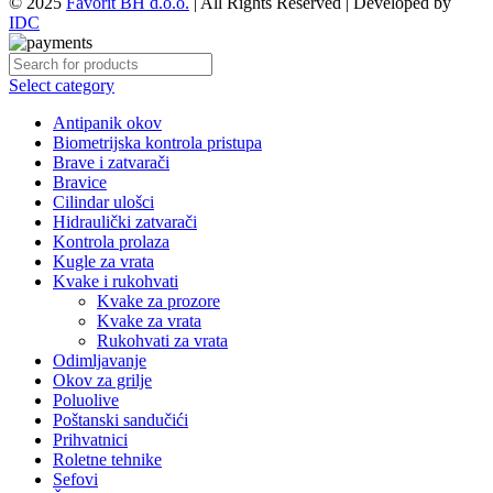
© 2025
Favorit BH d.o.o.
| All Rights Reserved | Developed by
IDC
Select category
Antipanik okov
Biometrijska kontrola pristupa
Brave i zatvarači
Bravice
Cilindar ulošci
Hidraulički zatvarači
Kontrola prolaza
Kugle za vrata
Kvake i rukohvati
Kvake za prozore
Kvake za vrata
Rukohvati za vrata
Odimljavanje
Okov za grilje
Poluolive
Poštanski sandučići
Prihvatnici
Roletne tehnike
Sefovi