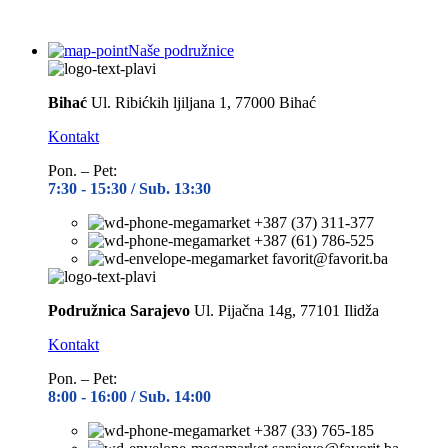
Naše podružnice
Bihać
Ul. Ribićkih ljiljana 1, 77000 Bihać
Kontakt
Pon. – Pet:
7:30 -
15:30 / Sub. 13:30
+387 (37) 311-377
+387 (61) 786-525
favorit@favorit.ba
Podružnica Sarajevo
Ul. Pijačna 14g, 77101 Ilidža
Kontakt
Pon. – Pet:
8:00 -
16:00 / Sub. 14:00
+387 (33) 765-185