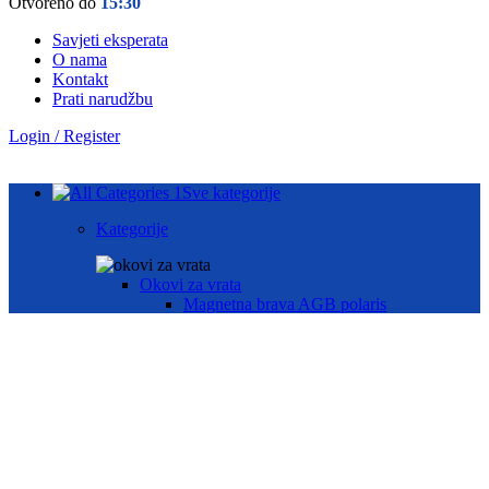
Otvoreno do
15:30
Savjeti eksperata
O nama
Kontakt
Prati narudžbu
Login / Register
Sve kategorije
Kategorije
Okovi za vrata
Magnetna brava AGB polaris
Hotelske brave AGB oprema
Brave za drvena vrata
Brave za metalna vrata
Automatika i Ekey dline otisak prsta
AUTOMATIKA GEZE
ČITAČ OTISKA PRSTA E-KEY