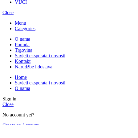
VIJCI
Close
Menu
Categories
O nama
Ponuda
Trgovina
Savjeti eksperata i novosti
Kontakt
Narudžbe i dostava
Home
Savjeti eksperata i novosti
O nama
Sign in
Close
No account yet?
Create an Account
Menu
0
Wishlist