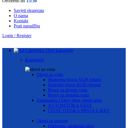
Otvoreno do
15:30
Savjeti eksperata
O nama
Kontakt
Prati narudžbu
Login / Register
Sve kategorije
Kategorije
Okovi za vrata
Magnetna brava AGB polaris
Hotelske brave AGB oprema
Brave za drvena vrata
Brave za metalna vrata
Automatika i Ekey dline otisak prsta
AUTOMATIKA GEZE
ČITAČ OTISKA PRSTA E-KEY
Okovi za prozore
Otklopno- zaokretni okov