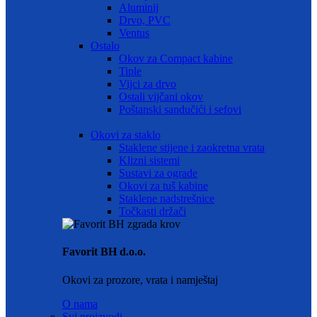
Aluminij
Drvo, PVC
Ventus
Ostalo
Okov za Compact kabine
Tiple
Vijci za drvo
Ostali vijčani okov
Poštanski sandučići i sefovi
Okovi za staklo
Staklene stijene i zaokretna vrata
Klizni sistemi
Sustavi za ograde
Okovi za tuš kabine
Staklene nadstrešnice
Točkasti držači
Favorit BH d.o.o.
Okovi za prozore, vrata i namještaj
O nama
Svi proizvodi