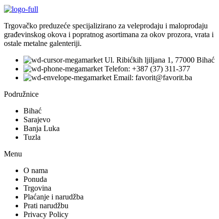
Trgovačko preduzeće specijalizirano za veleprodaju i maloprodaju
građevinskog okova i popratnog asortimana za okov prozora, vrata i
ostale metalne galenteriji.
Ul. Ribićkih ljiljana 1, 77000 Bihać
Telefon: +387 (37) 311-377
Email: favorit@favorit.ba
Podružnice
Bihać
Sarajevo
Banja Luka
Tuzla
Menu
O nama
Ponuda
Trgovina
Plaćanje i narudžba
Prati narudžbu
Privacy Policy