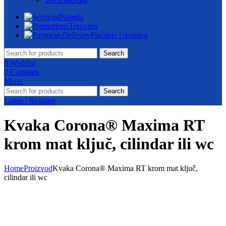
Ponuda
Trgovina
Plaćanje i dostava
Search
0
Wishlist
0
Compare
Menu
Search
Login / Register
Kvaka Corona® Maxima RT
krom mat ključ, cilindar ili wc
Home
Proizvod
Kvaka Corona® Maxima RT krom mat ključ,
cilindar ili wc