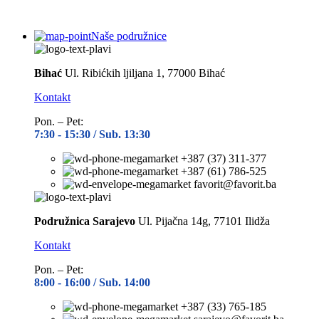
Naše podružnice
Bihać
Ul. Ribićkih ljiljana 1, 77000 Bihać
Kontakt
Pon. – Pet:
7:30 -
15:30 / Sub. 13:30
+387 (37) 311-377
+387 (61) 786-525
favorit@favorit.ba
Podružnica Sarajevo
Ul. Pijačna 14g, 77101 Ilidža
Kontakt
Pon. – Pet:
8:00 -
16:00 / Sub. 14:00
+387 (33) 765-185