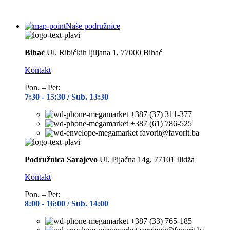
Naše podružnice
Bihać
Ul. Ribićkih ljiljana 1, 77000 Bihać
Kontakt
Pon. – Pet:
7:30 -
15:30 / Sub. 13:30
+387 (37) 311-377
+387 (61) 786-525
favorit@favorit.ba
Podružnica Sarajevo
Ul. Pijačna 14g, 77101 Ilidža
Kontakt
Pon. – Pet:
8:00 -
16:00 / Sub. 14:00
+387 (33) 765-185