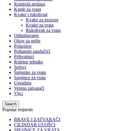
Kontrola prolaza
Kugle za vrata
Kvake i rukohvati
Kvake za prozore
Kvake za vrata
Rukohvati za vrata
Odimljavanje
Okov za grilje
Poluolive
Poštanski sandučići
Prihvatnici
Roletne tehnike
Sefovi
Špijunke za vrata
Spojnice za vrata
Ugradnja
Ventus zatvarači
Vijci
Search
Popular requests
BRAVE I ZATVARAČI
CILINDAR ULOŠCI
SPOJNICE ZA VRATA