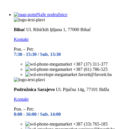
Naše podružnice
Bihać
Ul. Ribićkih ljiljana 1, 77000 Bihać
Kontakt
Pon. – Pet:
7:30 -
15:30 / Sub. 13:30
+387 (37) 311-377
+387 (61) 786-525
favorit@favorit.ba
Podružnica Sarajevo
Ul. Pijačna 14g, 77101 Ilidža
Kontakt
Pon. – Pet:
8:00 -
16:00 / Sub. 14:00
+387 (33) 765-185