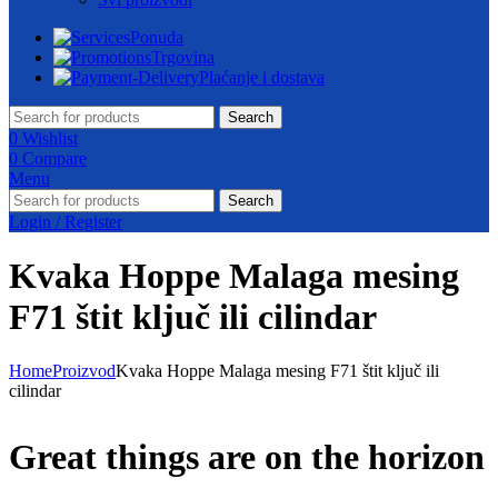
Ponuda
Trgovina
Plaćanje i dostava
Search
0
Wishlist
0
Compare
Menu
Search
Login / Register
Kvaka Hoppe Malaga mesing
F71 štit ključ ili cilindar
Home
Proizvod
Kvaka Hoppe Malaga mesing F71 štit ključ ili
cilindar
Great things are on the horizon