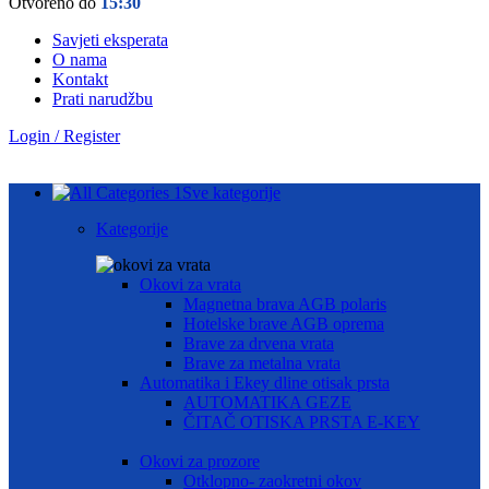
Otvoreno do
15:30
Savjeti eksperata
O nama
Kontakt
Prati narudžbu
Login / Register
Sve kategorije
Kategorije
Okovi za vrata
Magnetna brava AGB polaris
Hotelske brave AGB oprema
Brave za drvena vrata
Brave za metalna vrata
Automatika i Ekey dline otisak prsta
AUTOMATIKA GEZE
ČITAČ OTISKA PRSTA E-KEY
Okovi za prozore
Otklopno- zaokretni okov