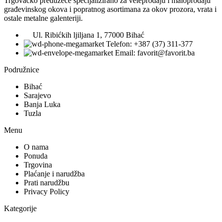
Trgovačko preduzeće specijalizirano za veleprodaju i maloprodaju
građevinskog okova i popratnog asortimana za okov prozora, vrata i
ostale metalne galenteriji.
Ul. Ribićkih ljiljana 1, 77000 Bihać
Telefon: +387 (37) 311-377
Email: favorit@favorit.ba
Podružnice
Bihać
Sarajevo
Banja Luka
Tuzla
Menu
O nama
Ponuda
Trgovina
Plaćanje i narudžba
Prati narudžbu
Privacy Policy
Kategorije