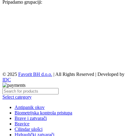
Pripadamo grupaciji:
© 2025
Favorit BH d.o.o.
| All Rights Reserved | Developed by
IDC
Select category
Antipanik okov
Biometrijska kontrola pristupa
Brave i zatvarači
Bravice
Cilindar ulošci
Hidraulički zatvarači