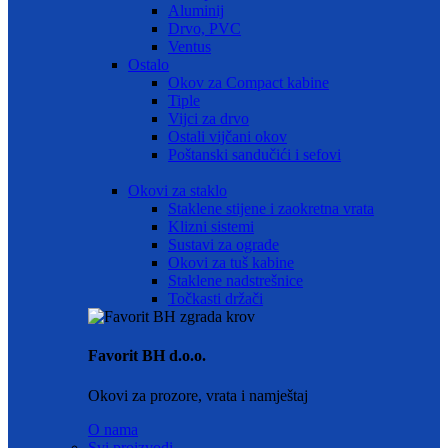
Aluminij
Drvo, PVC
Ventus
Ostalo
Okov za Compact kabine
Tiple
Vijci za drvo
Ostali vijčani okov
Poštanski sandučići i sefovi
Okovi za staklo
Staklene stijene i zaokretna vrata
Klizni sistemi
Sustavi za ograde
Okovi za tuš kabine
Staklene nadstrešnice
Točkasti držači
Favorit BH d.o.o.
Okovi za prozore, vrata i namještaj
O nama
Svi proizvodi