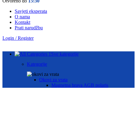
Otvoreno do
15:30
Savjeti eksperata
O nama
Kontakt
Prati narudžbu
Login / Register
Sve kategorije
Kategorije
Okovi za vrata
Magnetna brava AGB polaris
Hotelske brave AGB oprema
Brave za drvena vrata
Brave za metalna vrata
Automatika i Ekey dline otisak prsta
AUTOMATIKA GEZE
ČITAČ OTISKA PRSTA E-KEY
Okovi za prozore
Otklopno- zaokretni okov