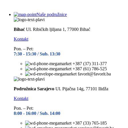
Naše podružnice
Bihać
Ul. Ribićkih ljiljana 1, 77000 Bihać
Kontakt
Pon. – Pet:
7:30 -
15:30 / Sub. 13:30
+387 (37) 311-377
+387 (61) 786-525
favorit@favorit.ba
Podružnica Sarajevo
Ul. Pijačna 14g, 77101 Ilidža
Kontakt
Pon. – Pet:
8:00 -
16:00 / Sub. 14:00
+387 (33) 765-185