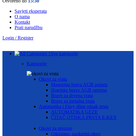
Otvoreno do
15:30
Savjeti eksperata
O nama
Kontakt
Prati narudžbu
Login / Register
Sve kategorije
Kategorije
Okovi za vrata
Magnetna brava AGB polaris
Hotelske brave AGB oprema
Brave za drvena vrata
Brave za metalna vrata
Automatika i Ekey dline otisak prsta
AUTOMATIKA GEZE
ČITAČ OTISKA PRSTA E-KEY
Okovi za prozore
Otklopno- zaokretni okov