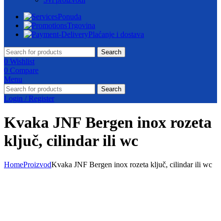
Ponuda
Trgovina
Plaćanje i dostava
Search
0
Wishlist
0
Compare
Menu
Search
Login / Register
Kvaka JNF Bergen inox rozeta
ključ, cilindar ili wc
Home
Proizvod
Kvaka JNF Bergen inox rozeta ključ, cilindar ili wc