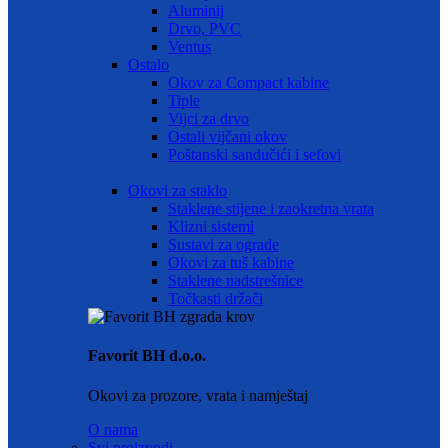
Aluminij
Drvo, PVC
Ventus
Ostalo
Okov za Compact kabine
Tiple
Vijci za drvo
Ostali vijčani okov
Poštanski sandučići i sefovi
Okovi za staklo
Staklene stijene i zaokretna vrata
Klizni sistemi
Sustavi za ograde
Okovi za tuš kabine
Staklene nadstrešnice
Točkasti držači
Favorit BH d.o.o.
Okovi za prozore, vrata i namještaj
O nama
Svi proizvodi