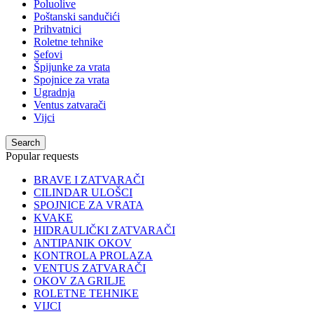
Poluolive
Poštanski sandučići
Prihvatnici
Roletne tehnike
Sefovi
Špijunke za vrata
Spojnice za vrata
Ugradnja
Ventus zatvarači
Vijci
Search
Popular requests
BRAVE I ZATVARAČI
CILINDAR ULOŠCI
SPOJNICE ZA VRATA
KVAKE
HIDRAULIČKI ZATVARAČI
ANTIPANIK OKOV
KONTROLA PROLAZA
VENTUS ZATVARAČI
OKOV ZA GRILJE
ROLETNE TEHNIKE
VIJCI