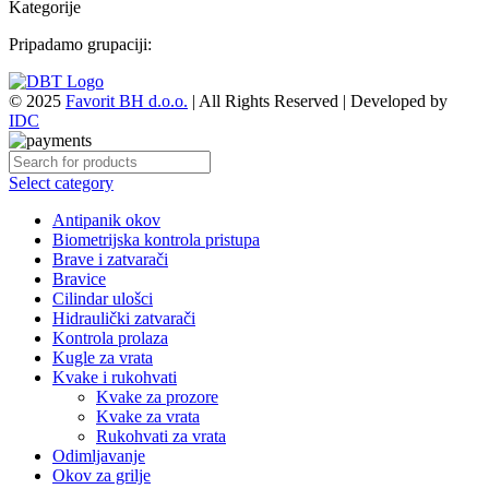
Kategorije
Pripadamo grupaciji:
© 2025
Favorit BH d.o.o.
| All Rights Reserved | Developed by
IDC
Select category
Antipanik okov
Biometrijska kontrola pristupa
Brave i zatvarači
Bravice
Cilindar ulošci
Hidraulički zatvarači
Kontrola prolaza
Kugle za vrata
Kvake i rukohvati
Kvake za prozore
Kvake za vrata
Rukohvati za vrata
Odimljavanje
Okov za grilje