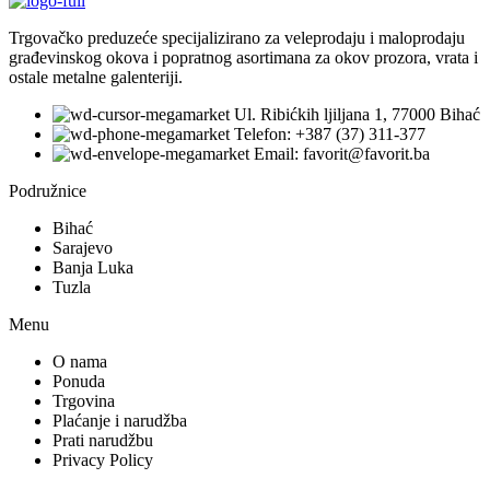
Trgovačko preduzeće specijalizirano za veleprodaju i maloprodaju
građevinskog okova i popratnog asortimana za okov prozora, vrata i
ostale metalne galenteriji.
Ul. Ribićkih ljiljana 1, 77000 Bihać
Telefon: +387 (37) 311-377
Email: favorit@favorit.ba
Podružnice
Bihać
Sarajevo
Banja Luka
Tuzla
Menu
O nama
Ponuda
Trgovina
Plaćanje i narudžba
Prati narudžbu
Privacy Policy