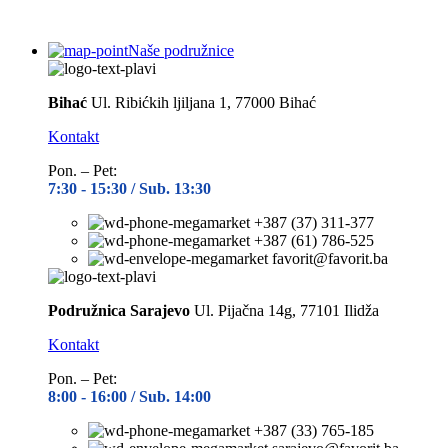
Naše podružnice
Bihać
Ul. Ribićkih ljiljana 1, 77000 Bihać
Kontakt
Pon. – Pet:
7:30 -
15:30 / Sub. 13:30
+387 (37) 311-377
+387 (61) 786-525
favorit@favorit.ba
Podružnica Sarajevo
Ul. Pijačna 14g, 77101 Ilidža
Kontakt
Pon. – Pet:
8:00 -
16:00 / Sub. 14:00
+387 (33) 765-185