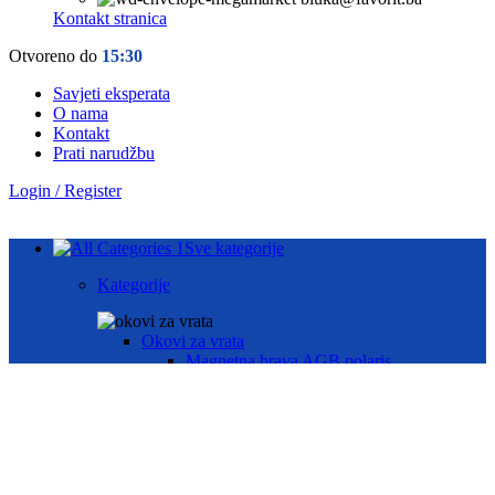
Otvoreno do
15:30
Savjeti eksperata
O nama
Kontakt
Prati narudžbu
Login / Register
Sve kategorije
Kategorije
Okovi za vrata
Magnetna brava AGB polaris
Hotelske brave AGB oprema
Brave za drvena vrata
Brave za metalna vrata
Automatika i Ekey dline otisak prsta
AUTOMATIKA GEZE
ČITAČ OTISKA PRSTA E-KEY