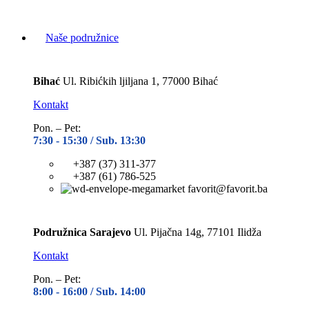
Naše podružnice
Bihać
Ul. Ribićkih ljiljana 1, 77000 Bihać
Kontakt
Pon. – Pet:
7:30 -
15:30 / Sub. 13:30
+387 (37) 311-377
+387 (61) 786-525
favorit@favorit.ba
Podružnica Sarajevo
Ul. Pijačna 14g, 77101 Ilidža
Kontakt
Pon. – Pet:
8:00 -
16:00 / Sub. 14:00
+387 (33) 765-185