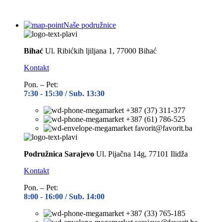
Naše podružnice
Bihać
Ul. Ribićkih ljiljana 1, 77000 Bihać
Kontakt
Pon. – Pet:
7:30 -
15:30 / Sub. 13:30
+387 (37) 311-377
+387 (61) 786-525
favorit@favorit.ba
Podružnica Sarajevo
Ul. Pijačna 14g, 77101 Ilidža
Kontakt
Pon. – Pet:
8:00 -
16:00 / Sub. 14:00
+387 (33) 765-185