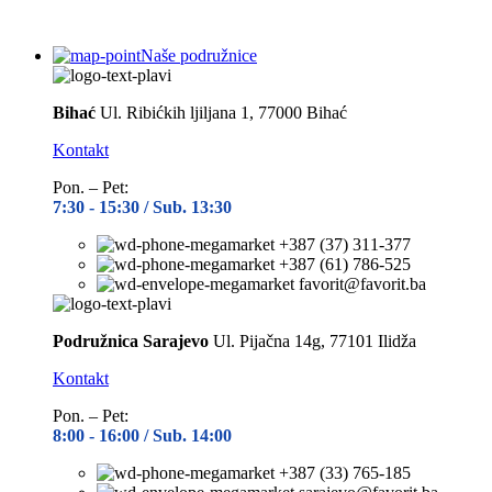
Naše podružnice
Bihać
Ul. Ribićkih ljiljana 1, 77000 Bihać
Kontakt
Pon. – Pet:
7:30 -
15:30 / Sub. 13:30
+387 (37) 311-377
+387 (61) 786-525
favorit@favorit.ba
Podružnica Sarajevo
Ul. Pijačna 14g, 77101 Ilidža
Kontakt
Pon. – Pet:
8:00 -
16:00 / Sub. 14:00
+387 (33) 765-185