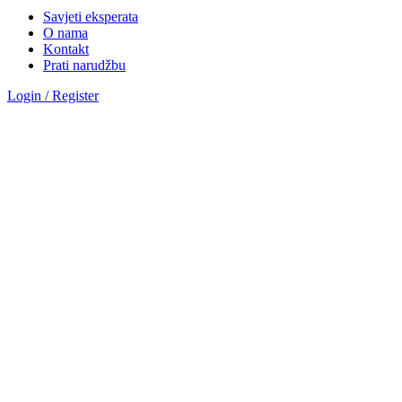
Savjeti eksperata
O nama
Kontakt
Prati narudžbu
Login / Register
Sve kategorije
Kategorije
Okovi za vrata
Magnetna brava AGB polaris
Hotelske brave AGB oprema
Brave za drvena vrata
Brave za metalna vrata
Automatika i Ekey dline otisak prsta
AUTOMATIKA GEZE
ČITAČ OTISKA PRSTA E-KEY