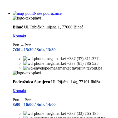
Naše podružnice
Bihać
Ul. Ribićkih ljiljana 1, 77000 Bihać
Kontakt
Pon. – Pet:
7:30 -
15:30 / Sub. 13:30
+387 (37) 311-377
+387 (61) 786-525
favorit@favorit.ba
Podružnica Sarajevo
Ul. Pijačna 14g, 77101 Ilidža
Kontakt
Pon. – Pet:
8:00 -
16:00 / Sub. 14:00
+387 (33) 765-185