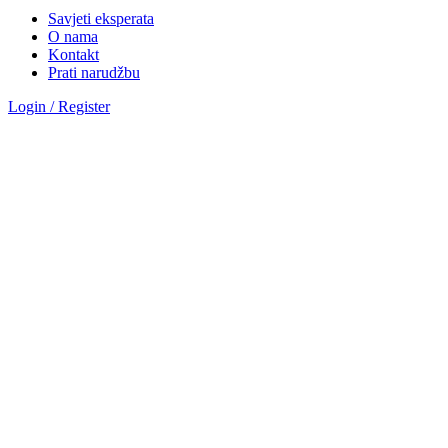
Savjeti eksperata
O nama
Kontakt
Prati narudžbu
Login / Register
Sve kategorije
Kategorije
Okovi za vrata
Magnetna brava AGB polaris
Hotelske brave AGB oprema
Brave za drvena vrata
Brave za metalna vrata
Automatika i Ekey dline otisak prsta
AUTOMATIKA GEZE
ČITAČ OTISKA PRSTA E-KEY
Okovi za prozore
Otklopno- zaokretni okov
Aluminij