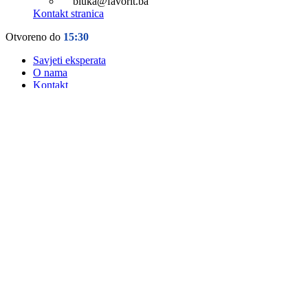
bluka@favorit.ba
Kontakt stranica
Otvoreno do
15:30
Savjeti eksperata
O nama
Kontakt
Prati narudžbu
Login / Register
Sve kategorije
Kategorije