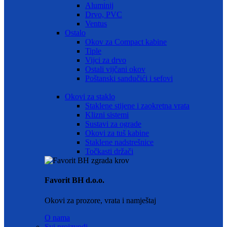
Aluminij
Drvo, PVC
Ventus
Ostalo
Okov za Compact kabine
Tiple
Vijci za drvo
Ostali vijčani okov
Poštanski sandučići i sefovi
Okovi za staklo
Staklene stijene i zaokretna vrata
Klizni sistemi
Sustavi za ograde
Okovi za tuš kabine
Staklene nadstrešnice
Točkasti držači
Favorit BH d.o.o.
Okovi za prozore, vrata i namještaj
O nama
Svi proizvodi