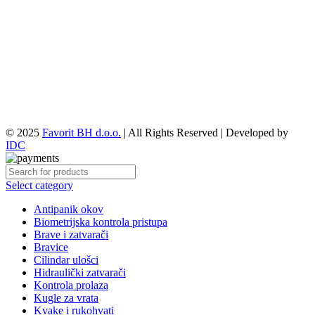
© 2025
Favorit BH d.o.o.
| All Rights Reserved | Developed by
IDC
Select category
Antipanik okov
Biometrijska kontrola pristupa
Brave i zatvarači
Bravice
Cilindar ulošci
Hidraulički zatvarači
Kontrola prolaza
Kugle za vrata
Kvake i rukohvati