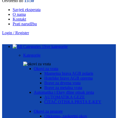
Otvoreno do
15:30
Savjeti eksperata
O nama
Kontakt
Prati narudžbu
Login / Register
Sve kategorije
Kategorije
Okovi za vrata
Magnetna brava AGB polaris
Hotelske brave AGB oprema
Brave za drvena vrata
Brave za metalna vrata
Automatika i Ekey dline otisak prsta
AUTOMATIKA GEZE
ČITAČ OTISKA PRSTA E-KEY
Okovi za prozore
Otklopno- zaokretni okov