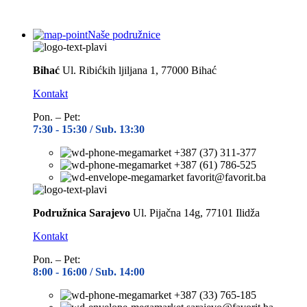
Naše podružnice
Bihać
Ul. Ribićkih ljiljana 1, 77000 Bihać
Kontakt
Pon. – Pet:
7:30 -
15:30 / Sub. 13:30
+387 (37) 311-377
+387 (61) 786-525
favorit@favorit.ba
Podružnica Sarajevo
Ul. Pijačna 14g, 77101 Ilidža
Kontakt
Pon. – Pet:
8:00 -
16:00 / Sub. 14:00
+387 (33) 765-185