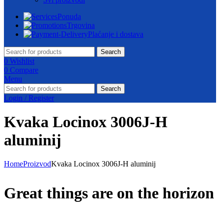
Ponuda
Trgovina
Plaćanje i dostava
Search
0
Wishlist
0
Compare
Menu
Search
Login / Register
Kvaka Locinox 3006J-H
aluminij
Home
Proizvod
Kvaka Locinox 3006J-H aluminij
Great things are on the horizon