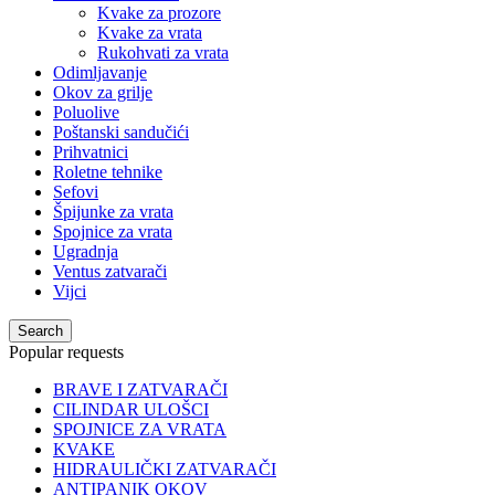
Kvake za prozore
Kvake za vrata
Rukohvati za vrata
Odimljavanje
Okov za grilje
Poluolive
Poštanski sandučići
Prihvatnici
Roletne tehnike
Sefovi
Špijunke za vrata
Spojnice za vrata
Ugradnja
Ventus zatvarači
Vijci
Search
Popular requests
BRAVE I ZATVARAČI
CILINDAR ULOŠCI
SPOJNICE ZA VRATA
KVAKE
HIDRAULIČKI ZATVARAČI
ANTIPANIK OKOV