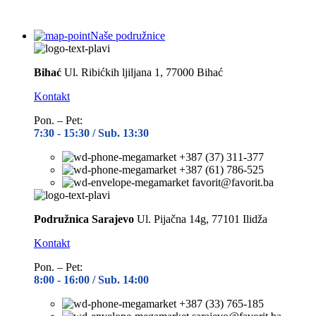
Naše podružnice
Bihać
Ul. Ribićkih ljiljana 1, 77000 Bihać
Kontakt
Pon. – Pet:
7:30 -
15:30 / Sub. 13:30
+387 (37) 311-377
+387 (61) 786-525
favorit@favorit.ba
Podružnica Sarajevo
Ul. Pijačna 14g, 77101 Ilidža
Kontakt
Pon. – Pet:
8:00 -
16:00 / Sub. 14:00
+387 (33) 765-185