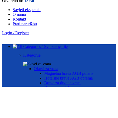
Otvoreno do
15:30
Savjeti eksperata
O nama
Kontakt
Prati narudžbu
Login / Register
Sve kategorije
Kategorije
Okovi za vrata
Magnetna brava AGB polaris
Hotelske brave AGB oprema
Brave za drvena vrata
Brave za metalna vrata
Automatika i Ekey dline otisak prsta
AUTOMATIKA GEZE
ČITAČ OTISKA PRSTA E-KEY