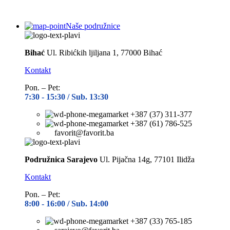
Naše podružnice
Bihać
Ul. Ribićkih ljiljana 1, 77000 Bihać
Kontakt
Pon. – Pet:
7:30 -
15:30 / Sub. 13:30
+387 (37) 311-377
+387 (61) 786-525
favorit@favorit.ba
Podružnica Sarajevo
Ul. Pijačna 14g, 77101 Ilidža
Kontakt
Pon. – Pet:
8:00 -
16:00 / Sub. 14:00
+387 (33) 765-185