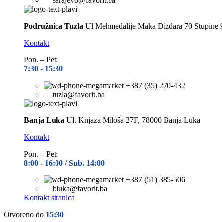
sarajevo@favorit.ba
Podružnica Tuzla
Ul Mehmedalije Maka Dizdara 70 Stupine 
Kontakt
Pon. – Pet:
7:30 -
15:30
+387 (35) 270-432
tuzla@favorit.ba
Banja Luka
Ul. Knjaza Miloša 27F, 78000 Banja Luka
Kontakt
Pon. – Pet:
8:00 -
16:00 / Sub. 14:00
+387 (51) 385-506
bluka@favorit.ba
Kontakt stranica
Otvoreno do
15:30