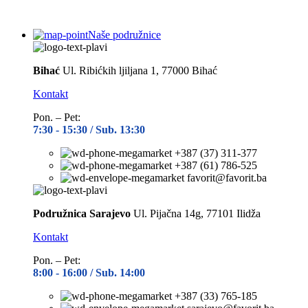
Naše podružnice
Bihać
Ul. Ribićkih ljiljana 1, 77000 Bihać
Kontakt
Pon. – Pet:
7:30 -
15:30 / Sub. 13:30
+387 (37) 311-377
+387 (61) 786-525
favorit@favorit.ba
Podružnica Sarajevo
Ul. Pijačna 14g, 77101 Ilidža
Kontakt
Pon. – Pet:
8:00 -
16:00 / Sub. 14:00
+387 (33) 765-185