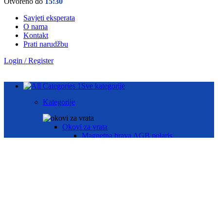
Otvoreno do
15:30
Savjeti eksperata
O nama
Kontakt
Prati narudžbu
Login / Register
Sve kategorije
Kategorije
Okovi za vrata
Magnetna brava AGB polaris
Hotelske brave AGB oprema
Brave za drvena vrata
Brave za metalna vrata
Automatika i Ekey dline otisak prsta
AUTOMATIKA GEZE
ČITAČ OTISKA PRSTA E-KEY
Okovi za prozore
Otklopno- zaokretni okov