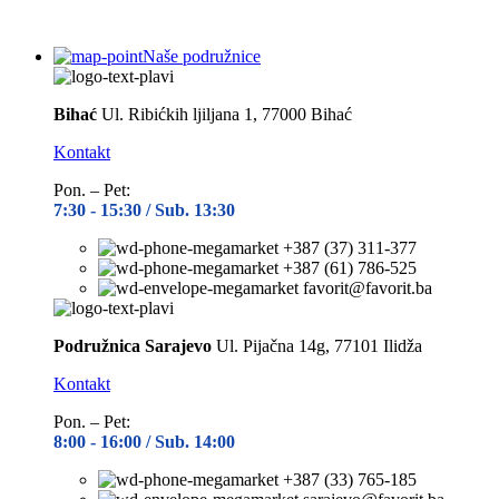
Naše podružnice
Bihać
Ul. Ribićkih ljiljana 1, 77000 Bihać
Kontakt
Pon. – Pet:
7:30 -
15:30 / Sub. 13:30
+387 (37) 311-377
+387 (61) 786-525
favorit@favorit.ba
Podružnica Sarajevo
Ul. Pijačna 14g, 77101 Ilidža
Kontakt
Pon. – Pet:
8:00 -
16:00 / Sub. 14:00
+387 (33) 765-185