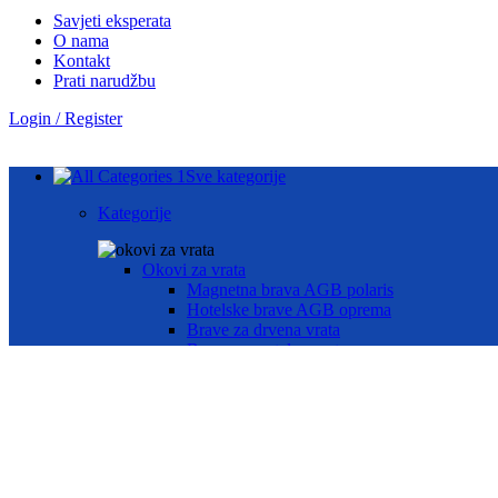
Savjeti eksperata
O nama
Kontakt
Prati narudžbu
Login / Register
Sve kategorije
Kategorije
Okovi za vrata
Magnetna brava AGB polaris
Hotelske brave AGB oprema
Brave za drvena vrata
Brave za metalna vrata
Automatika i Ekey dline otisak prsta
AUTOMATIKA GEZE
ČITAČ OTISKA PRSTA E-KEY
Okovi za prozore
Otklopno- zaokretni okov
Aluminij