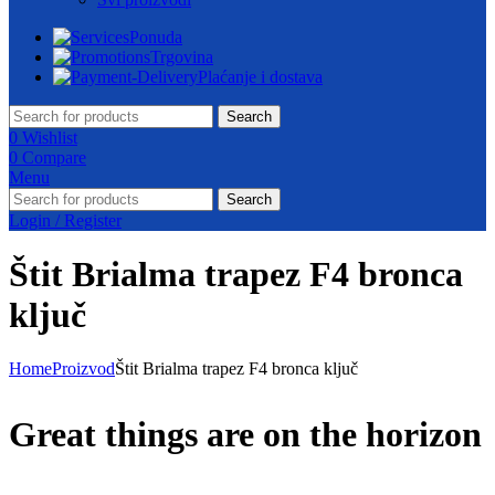
Ponuda
Trgovina
Plaćanje i dostava
Search
0
Wishlist
0
Compare
Menu
Search
Login / Register
Štit Brialma trapez F4 bronca
ključ
Home
Proizvod
Štit Brialma trapez F4 bronca ključ
Great things are on the horizon