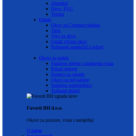
Aluminij
Drvo, PVC
Ventus
Ostalo
Okov za Compact kabine
Tiple
Vijci za drvo
Ostali vijčani okov
Poštanski sandučići i sefovi
Okovi za staklo
Staklene stijene i zaokretna vrata
Klizni sistemi
Sustavi za ograde
Okovi za tuš kabine
Staklene nadstrešnice
Točkasti držači
Favorit BH d.o.o.
Okovi za prozore, vrata i namještaj
O nama
Svi proizvodi