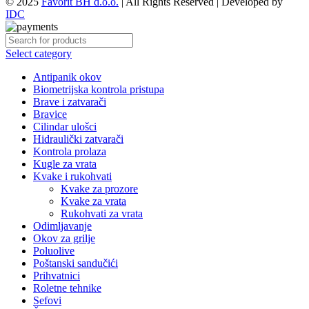
© 2025
Favorit BH d.o.o.
| All Rights Reserved | Developed by
IDC
Select category
Antipanik okov
Biometrijska kontrola pristupa
Brave i zatvarači
Bravice
Cilindar ulošci
Hidraulički zatvarači
Kontrola prolaza
Kugle za vrata
Kvake i rukohvati
Kvake za prozore
Kvake za vrata
Rukohvati za vrata
Odimljavanje
Okov za grilje
Poluolive
Poštanski sandučići
Prihvatnici
Roletne tehnike
Sefovi