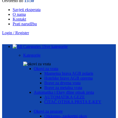
Otvoreno do
15:30
Savjeti eksperata
O nama
Kontakt
Prati narudžbu
Login / Register
Sve kategorije
Kategorije
Okovi za vrata
Magnetna brava AGB polaris
Hotelske brave AGB oprema
Brave za drvena vrata
Brave za metalna vrata
Automatika i Ekey dline otisak prsta
AUTOMATIKA GEZE
ČITAČ OTISKA PRSTA E-KEY
Okovi za prozore
Otklopno- zaokretni okov