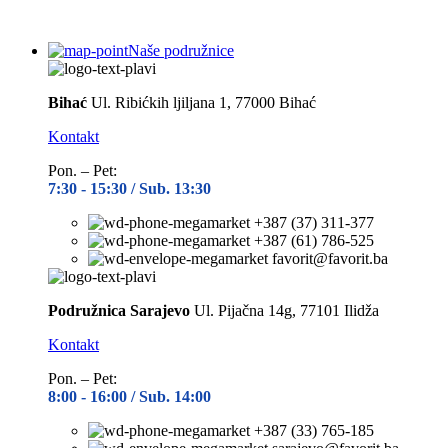
Naše podružnice
Bihać
Ul. Ribićkih ljiljana 1, 77000 Bihać
Kontakt
Pon. – Pet:
7:30 -
15:30 / Sub. 13:30
+387 (37) 311-377
+387 (61) 786-525
favorit@favorit.ba
Podružnica Sarajevo
Ul. Pijačna 14g, 77101 Ilidža
Kontakt
Pon. – Pet:
8:00 -
16:00 / Sub. 14:00
+387 (33) 765-185