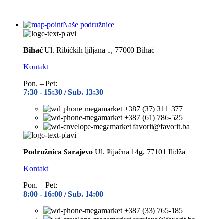
Naše podružnice
Bihać
Ul. Ribićkih ljiljana 1, 77000 Bihać
Kontakt
Pon. – Pet:
7:30 -
15:30 / Sub. 13:30
+387 (37) 311-377
+387 (61) 786-525
favorit@favorit.ba
Podružnica Sarajevo
Ul. Pijačna 14g, 77101 Ilidža
Kontakt
Pon. – Pet:
8:00 -
16:00 / Sub. 14:00
+387 (33) 765-185