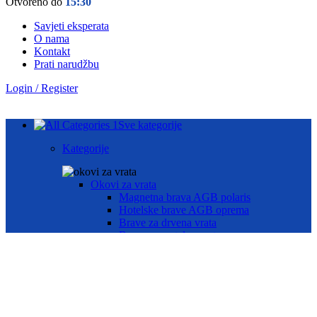
Otvoreno do
15:30
Savjeti eksperata
O nama
Kontakt
Prati narudžbu
Login / Register
Sve kategorije
Kategorije
Okovi za vrata
Magnetna brava AGB polaris
Hotelske brave AGB oprema
Brave za drvena vrata
Brave za metalna vrata
Automatika i Ekey dline otisak prsta
AUTOMATIKA GEZE
ČITAČ OTISKA PRSTA E-KEY
Okovi za prozore
Otklopno- zaokretni okov