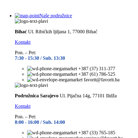
Naše podružnice
Bihać
Ul. Ribićkih ljiljana 1, 77000 Bihać
Kontakt
Pon. – Pet:
7:30 -
15:30 / Sub. 13:30
+387 (37) 311-377
+387 (61) 786-525
favorit@favorit.ba
Podružnica Sarajevo
Ul. Pijačna 14g, 77101 Ilidža
Kontakt
Pon. – Pet:
8:00 -
16:00 / Sub. 14:00
+387 (33) 765-185