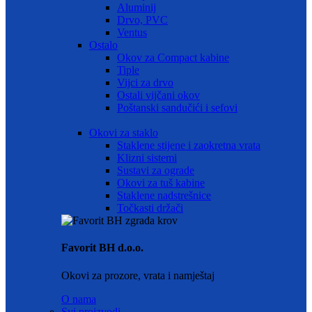
Aluminij
Drvo, PVC
Ventus
Ostalo
Okov za Compact kabine
Tiple
Vijci za drvo
Ostali vijčani okov
Poštanski sandučići i sefovi
Okovi za staklo
Staklene stijene i zaokretna vrata
Klizni sistemi
Sustavi za ograde
Okovi za tuš kabine
Staklene nadstrešnice
Točkasti držači
Favorit BH d.o.o.
Okovi za prozore, vrata i namještaj
O nama
Svi proizvodi