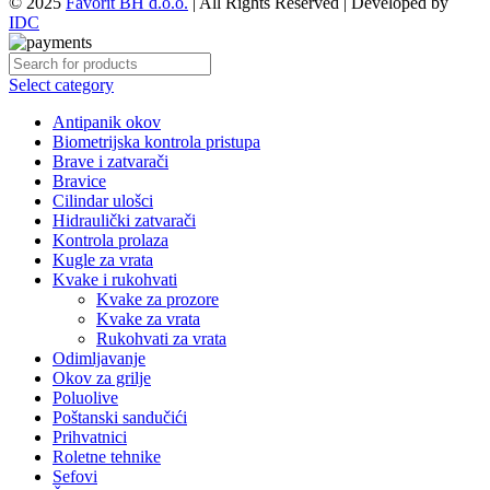
Kategorije
Pripadamo grupaciji:
© 2025
Favorit BH d.o.o.
| All Rights Reserved | Developed by
IDC
Select category
Antipanik okov
Biometrijska kontrola pristupa
Brave i zatvarači
Bravice
Cilindar ulošci
Hidraulički zatvarači
Kontrola prolaza
Kugle za vrata
Kvake i rukohvati
Kvake za prozore
Kvake za vrata
Rukohvati za vrata
Odimljavanje
Okov za grilje