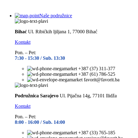
Naše podružnice
Bihać
Ul. Ribićkih ljiljana 1, 77000 Bihać
Kontakt
Pon. – Pet:
7:30 -
15:30 / Sub. 13:30
+387 (37) 311-377
+387 (61) 786-525
favorit@favorit.ba
Podružnica Sarajevo
Ul. Pijačna 14g, 77101 Ilidža
Kontakt
Pon. – Pet:
8:00 -
16:00 / Sub. 14:00
+387 (33) 765-185