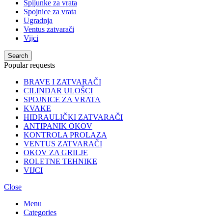
Poluolive
Poštanski sandučići
Prihvatnici
Roletne tehnike
Sefovi
Špijunke za vrata
Spojnice za vrata
Ugradnja
Ventus zatvarači
Vijci
Search
Popular requests
BRAVE I ZATVARAČI
CILINDAR ULOŠCI
SPOJNICE ZA VRATA
KVAKE
HIDRAULIČKI ZATVARAČI
ANTIPANIK OKOV
KONTROLA PROLAZA
VENTUS ZATVARAČI
OKOV ZA GRILJE
ROLETNE TEHNIKE
VIJCI