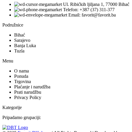
Trgovačko preduzeće specijalizirano za veleprodaju i maloprodaju
građevinskog okova i popratnog asortimana za okov prozora, vrata i
ostale metalne galenteriji.
Ul. Ribićkih ljiljana 1, 77000 Bihać
Telefon: +387 (37) 311-377
Email: favorit@favorit.ba
Podružnice
Bihać
Sarajevo
Banja Luka
Tuzla
Menu
O nama
Ponuda
Trgovina
Plaćanje i narudžba
Prati narudžbu
Privacy Policy