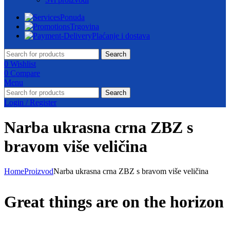
Ponuda
Trgovina
Plaćanje i dostava
Search
0
Wishlist
0
Compare
Menu
Search
Login / Register
Narba ukrasna crna ZBZ s
bravom više veličina
Home
Proizvod
Narba ukrasna crna ZBZ s bravom više veličina