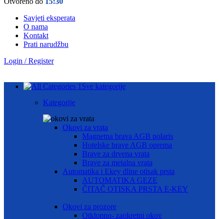
Otvoreno do
15:30
Savjeti eksperata
O nama
Kontakt
Prati narudžbu
Login / Register
Sve kategorije
Kategorije
Okovi za vrata
Magnetna brava AGB polaris
Hotelske brave AGB oprema
Brave za drvena vrata
Brave za metalna vrata
Automatika i Ekey dline otisak prsta
AUTOMATIKA GEZE
ČITAČ OTISKA PRSTA E-KEY
Okovi za prozore
Otklopno- zaokretni okov