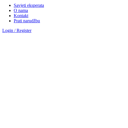
Savjeti eksperata
O nama
Kontakt
Prati narudžbu
Login / Register
Sve kategorije
Kategorije
Okovi za vrata
Magnetna brava AGB polaris
Hotelske brave AGB oprema
Brave za drvena vrata
Brave za metalna vrata
Automatika i Ekey dline otisak prsta
AUTOMATIKA GEZE
ČITAČ OTISKA PRSTA E-KEY
Okovi za prozore
Otklopno- zaokretni okov
Aluminij