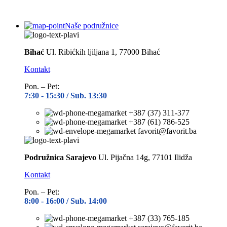
Naše podružnice
Bihać
Ul. Ribićkih ljiljana 1, 77000 Bihać
Kontakt
Pon. – Pet:
7:30 -
15:30 / Sub. 13:30
+387 (37) 311-377
+387 (61) 786-525
favorit@favorit.ba
Podružnica Sarajevo
Ul. Pijačna 14g, 77101 Ilidža
Kontakt
Pon. – Pet:
8:00 -
16:00 / Sub. 14:00
+387 (33) 765-185